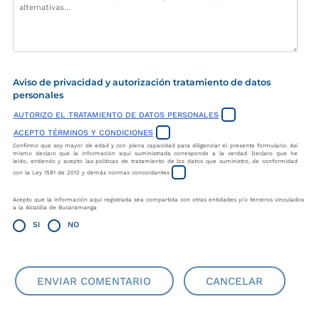
Aviso de privacidad y autorización tratamiento de datos
personales
AUTORIZO EL TRATAMIENTO DE DATOS PERSONALES
ACEPTO TÉRMINOS Y CONDICIONES
Confirmo que soy mayor de edad y con plena capacidad para diligenciar el presente formulario. Así
mismo declaro que la información aquí suministrada corresponde a la verdad. Declaro que he
leído, entiendo y acepto las políticas de tratamiento de los datos que suministro, de conformidad
con la Ley 1581 de 2012 y demás normas concordantes
Acepto que la información aquí registrada sea compartida con otras entidades y/o terceros vinculados
a la Alcaldía de Bucaramanga
SI
NO
ENVIAR COMENTARIO
CANCELAR