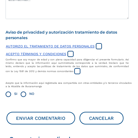
Aviso de privacidad y autorización tratamiento de datos
personales
AUTORIZO EL TRATAMIENTO DE DATOS PERSONALES
ACEPTO TÉRMINOS Y CONDICIONES
Confirmo que soy mayor de edad y con plena capacidad para diligenciar el presente formulario. Así
mismo declaro que la información aquí suministrada corresponde a la verdad. Declaro que he
leído, entiendo y acepto las políticas de tratamiento de los datos que suministro, de conformidad
con la Ley 1581 de 2012 y demás normas concordantes
Acepto que la información aquí registrada sea compartida con otras entidades y/o terceros vinculados
a la Alcaldía de Bucaramanga
SI
NO
ENVIAR COMENTARIO
CANCELAR