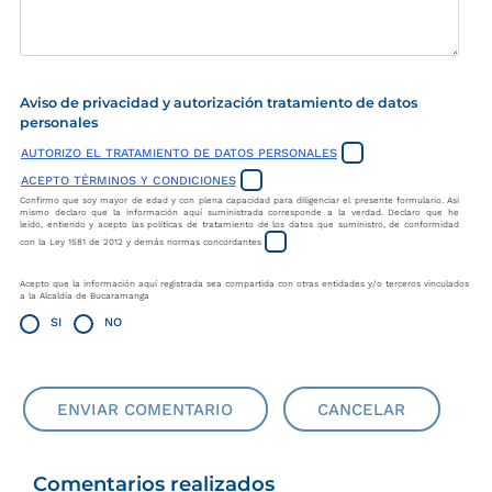
Aviso de privacidad y autorización tratamiento de datos
personales
AUTORIZO EL TRATAMIENTO DE DATOS PERSONALES
ACEPTO TÉRMINOS Y CONDICIONES
Confirmo que soy mayor de edad y con plena capacidad para diligenciar el presente formulario. Así
mismo declaro que la información aquí suministrada corresponde a la verdad. Declaro que he
leído, entiendo y acepto las políticas de tratamiento de los datos que suministro, de conformidad
con la Ley 1581 de 2012 y demás normas concordantes
Acepto que la información aquí registrada sea compartida con otras entidades y/o terceros vinculados
a la Alcaldía de Bucaramanga
SI
NO
ENVIAR COMENTARIO
CANCELAR
Comentarios realizados