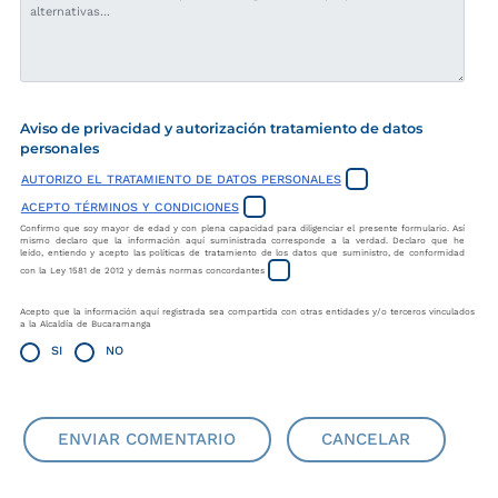
Aviso de privacidad y autorización tratamiento de datos
personales
AUTORIZO EL TRATAMIENTO DE DATOS PERSONALES
ACEPTO TÉRMINOS Y CONDICIONES
Confirmo que soy mayor de edad y con plena capacidad para diligenciar el presente formulario. Así
mismo declaro que la información aquí suministrada corresponde a la verdad. Declaro que he
leído, entiendo y acepto las políticas de tratamiento de los datos que suministro, de conformidad
con la Ley 1581 de 2012 y demás normas concordantes
Acepto que la información aquí registrada sea compartida con otras entidades y/o terceros vinculados
a la Alcaldía de Bucaramanga
SI
NO
ENVIAR COMENTARIO
CANCELAR