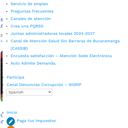
Servicio de empleo
Preguntas frecuentes
Canales de atención
#GobernarEsHacer ¡Ahora! – Informativo N°2 de la
Alcaldía de Bucaramanga
Crea una PQRSD
Juntas administradoras locales 2024-2027
por
Alcaldía de Bucaramanga
|
Feb 28, 2020
|
Informativos
,
Canal de Atención Salud Sin Barreras de Bucaramanga
Noticias
(CASSIB)
Encuesta satisfacción – Atención Sede Electrónica
Auto Admite Demanda.
Participa
Canal Denuncias Corrupción – SIGRIP
Inicio
Comunicado oficial: La Alcaldía de Bucaramanga informa
Paga tus impuestos
cambios en su Gabinete