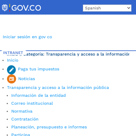
Skip
to
content
Iniciar sesión en gov co
INTRANET
Inicio
Categoría: Transparencia y acceso a la información 
5
Inicio
Última noticia.
Paga tus impuestos
Noticias
Transparencia y acceso a la información pública
Información de la entidad
Correo institucional
Normativa
Contratación
Planeación, presupuesto e informes
Participa