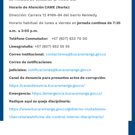
Horario de Atención CAME (Norte):
Dirección:
Carrera 12 #16N-84 del barrio Kennedy.
Horario habitual de lunes a viernes en
jornada continua de 7:30
a.m. a 3:00 p.m.
Teléfono Conmutador:
+57 (607) 633 70 00
Líneagratuita:
+57 (607) 652 55 55
Correo Institucional:
contactenos@bucaramanga.gov.co
Correo de notificaciones
judiciales:
notificaciones@bucaramanga.gov.co
Canal de denuncia para presuntos actos de corrupción:
https://canaldenuncia.bucaramanga.gov.co/
Emergencia:
https://emergencia.bucaramanga.gov.co/
Radique aquí su queja disciplinaria:
https://www.bucaramanga.gov.co/gobierno-ciudadanos-
1/secretarias/oficina-de-control-interno-disciplinario/