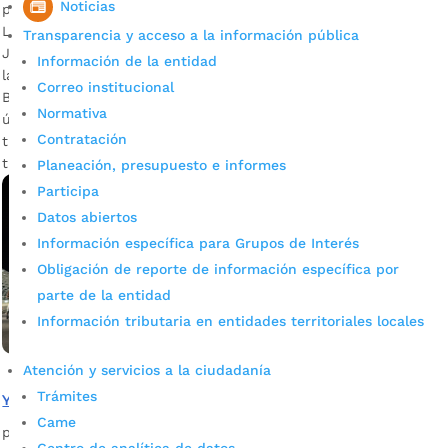
Noticias
por
Alcaldía de Bucaramanga
|
Feb 28, 2020
|
Noticias
La Doctora Ileana Boada Harker asumirá como Secretaria
Transparencia y acceso a la información pública
Jurídica y el abogado César Castellanos liderará, en encargo,
Información de la entidad
la Secretaría Administrativa del Municipio. La Alcaldía de
Correo institucional
Bucaramanga informa a toda la ciudadanía que durante los
Normativa
últimos meses se ha venido estructurando un equipo de
Contratación
trabajo eficiente, ético, transparente e idóneo que pueda
trabajar por el bienestar […]
Planeación, presupuesto e informes
Participa
Datos abiertos
Información específica para Grupos de Interés
Obligación de reporte de información específica por
parte de la entidad
Información tributaria en entidades territoriales locales
Atención y servicios a la ciudadanía
Trámites
Ya iniciaron los ciclopaseos en Bucaramanga
Came
por
Alcaldía de Bucaramanga
|
Feb 28, 2020
|
Noticias