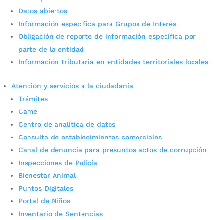
Datos abiertos
Información específica para Grupos de Interés
Balance general de la jornada
Obligación de reporte de información específica por
de protesta en Bucaramanga
parte de la entidad
Información tributaria en entidades territoriales locales
por
admin_prensa
|
May 28, 2025
|
Noticias
La Alcaldía de Bucaramanga dio el Balance general de la
Atención y servicios a la ciudadanía
jornada de protesta en Bucaramanga La Alcaldía de
Trámites
Bucaramanga, a través del Observatorio de Seguridad,
Convivencia y Acceso a la Justicia...
Came
leer más
Centro de analítica de datos
Consulta de establecimientos comerciales
Canal de denuncia para presuntos actos de corrupción
Inspecciones de Policía
Bienestar Animal
Puntos Digitales
Portal de Niños
Inventario de Sentencias