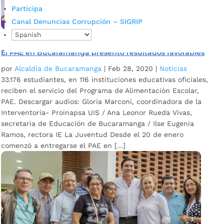
Participa
Canal Denuncias Corrupción – SIGRIP
El PAE en Bucaramanga presentó resultados favorables
por
Alcaldía de Bucaramanga
|
Feb 28, 2020
|
Noticias
33.176 estudiantes, en 116 instituciones educativas oficiales,
reciben el servicio del Programa de Alimentación Escolar,
PAE. Descargar audios: Gloria Marconi, coordinadora de la
Interventoría- Proinapsa UIS / Ana Leonor Rueda Vivas,
secretaria de Educación de Bucaramanga / Ilse Eugenia
Ramos, rectora IE La Juventud Desde el 20 de enero
comenzó a entregarse el PAE en […]