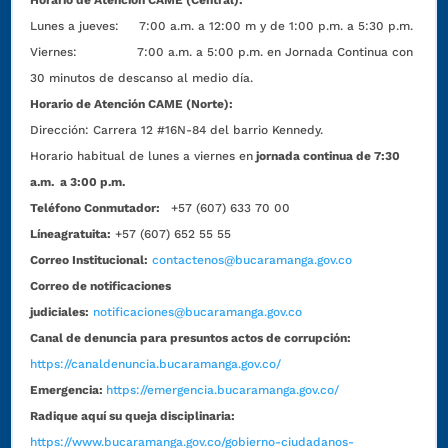
Horario de Atención CAME (Central):
Lunes a jueves: 7:00 a.m. a 12:00 m y de 1:00 p.m. a 5:30 p.m.
Viernes: 7:00 a.m. a 5:00 p.m. en Jornada Continua con
30 minutos de descanso al medio día.
Horario de Atención CAME (Norte):
Dirección:
Carrera 12 #16N-84 del barrio Kennedy.
Horario habitual de lunes a viernes en
jornada continua de 7:30
a.m. a 3:00 p.m.
Teléfono Conmutador:
+57 (607) 633 70 00
Líneagratuita:
+57 (607) 652 55 55
Correo Institucional:
contactenos@bucaramanga.gov.co
Correo de notificaciones
judiciales:
notificaciones@bucaramanga.gov.co
Canal de denuncia para presuntos actos de corrupción:
https://canaldenuncia.bucaramanga.gov.co/
Emergencia:
https://emergencia.bucaramanga.gov.co/
Radique aquí su queja disciplinaria:
https://www.bucaramanga.gov.co/gobierno-ciudadanos-