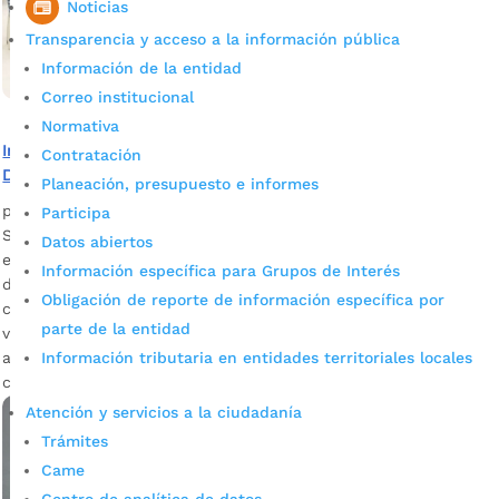
Noticias
Transparencia y acceso a la información pública
Información de la entidad
Correo institucional
Normativa
Inscribirse en las capacitaciones que ofrecen los Puntos
Contratación
Digitales de Bucaramanga
Planeación, presupuesto e informes
por
Alcaldía de Bucaramanga
|
Mar 9, 2020
|
Noticias
Participa
Son certificados por el SENA y facilitan el comienzo de un
Datos abiertos
emprendimiento. Regresan nuevamente los cursos y talleres
Información específica para Grupos de Interés
de formación a los ocho (8) Puntos Digitales ubicados en la
Obligación de reporte de información específica por
ciudad para el servicio y el emprendimiento de población
parte de la entidad
vulnerable. Durante los últimos cuatro años, fueron
Información tributaria en entidades territoriales locales
atendidas 350 mil personas de escaso recursos y además
certificadas […]
Atención y servicios a la ciudadanía
Trámites
Came