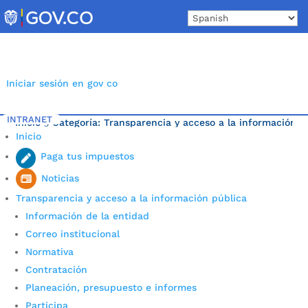
Skip
to
content
Iniciar sesión en gov co
INTRANET
Inicio
Categoría: Transparencia y acceso a la información 
5
Inicio
Última noticia.
Paga tus impuestos
Noticias
Transparencia y acceso a la información pública
Información de la entidad
Correo institucional
Normativa
Contratación
Planeación, presupuesto e informes
Participa