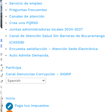
Servicio de empleo
Preguntas frecuentes
Canales de atención
Crea una PQRSD
Juntas administradoras locales 2024-2027
Canal de Atención Salud Sin Barreras de Bucaramanga
El 10 de marzo se pone al servicio el Centro del
(CASSIB)
Pensamiento para la Cuarta Revolución Industrial
Encuesta satisfacción – Atención Sede Electrónica
por
Alcaldía de Bucaramanga
|
Mar 9, 2020
|
Noticias
Auto Admite Demanda.
Este sitio permite afianzar las destrezas digitales y acceder
al intercambio de experiencias para llevar a cabo una idea
Participa
de negocio TIC. Edson Andrés Gómez Cárdenas, asesor TIC
Canal Denuncias Corrupción – SIGRIP
de la Alcaldía de Bucaramanga Descargar audio La Alcaldía
de Bucaramanga y las Unidades Tecnológicas de Santander,
UTS, reabrirán este martes 10 de marzo el antiguo ViveLab,
[…]
Inicio
Paga tus impuestos