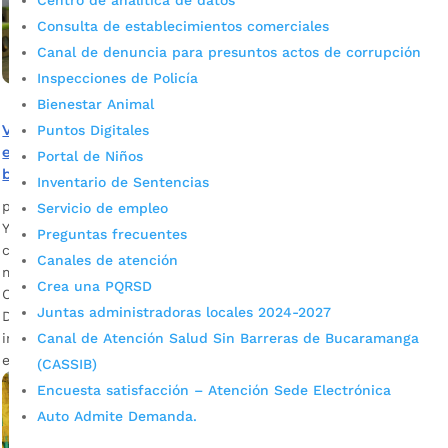
Centro de analítica de datos
Consulta de establecimientos comerciales
Canal de denuncia para presuntos actos de corrupción
Inspecciones de Policía
Bienestar Animal
Visite la ludoteca del Centro Cultural del Oriente, un
Puntos Digitales
espacio inclusivo y de enseñanza para la niñez
Portal de Niños
bumanguesa
Inventario de Sentencias
por
Alcaldía de Bucaramanga
|
Mar 9, 2020
|
Noticias
Servicio de empleo
Ya abrió sus puertas este centro infantil, ubicado en la
Preguntas frecuentes
carrera 19 No. 31 -73, que le apuesta al desarrollo físico y
Canales de atención
mental de los menores a través del juego. Lisbeth Anaya
Crea una PQRSD
Cáceres, docente del Programa Municipal de Ludotecas
Juntas administradoras locales 2024-2027
Descargar audio Libros, material audio-visual, disfraces,
instrumentos musicales, figuras, muñecos y accesorios,
Canal de Atención Salud Sin Barreras de Bucaramanga
entre otros elementos, contribuyen […]
(CASSIB)
Encuesta satisfacción – Atención Sede Electrónica
Auto Admite Demanda.