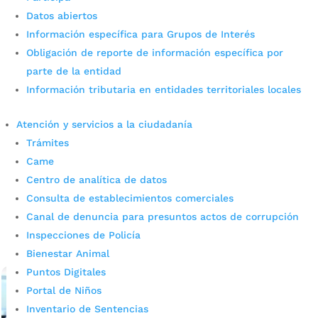
Datos abiertos
Información específica para Grupos de Interés
Obligación de reporte de información específica por
Negocios nocturnos en Cuadra
parte de la entidad
Información tributaria en entidades territoriales locales
Play fueron cerrados por
incumplir norma de ruido
Atención y servicios a la ciudadanía
Trámites
ambiental
Came
Centro de analítica de datos
por
admin_prensa
|
May 30, 2025
|
Noticias
Durante un operativo de control, la Alcaldía de
Consulta de establecimientos comerciales
Bucaramanga aplicó medidas de cierre a negocios
Canal de denuncia para presuntos actos de corrupción
nocturnos en Cuadra Play que superaban los niveles de
Inspecciones de Policía
ruido permitidos, según la resolución 0627 de...
Bienestar Animal
leer más
Puntos Digitales
Portal de Niños
Inventario de Sentencias