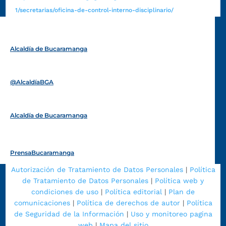
1/secretarias/oficina-de-control-interno-disciplinario/
Alcaldía de Bucaramanga
Funcionarios y contratistas
@AlcaldíaBGA
Alcaldía de Bucaramanga
PrensaBucaramanga
Autorización de Tratamiento de Datos Personales
|
Política
de Tratamiento de Datos Personales
|
Política web y
condiciones de uso
|
Política editorial
|
Plan de
comunicaciones
|
Política de derechos de autor
|
Política
de Seguridad de la Información
|
Uso y monitoreo pagina
web
|
Mapa del sitio