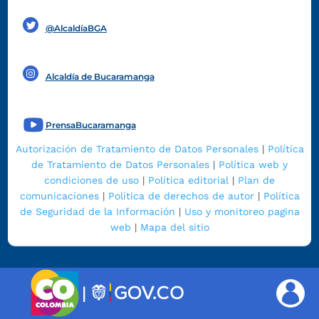
Funcionarios y contratistas
@AlcaldíaBGA
Alcaldía de Bucaramanga
PrensaBucaramanga
Autorización de Tratamiento de Datos Personales
|
Política
de Tratamiento de Datos Personales
|
Política web y
condiciones de uso
|
Política editorial
|
Plan de
comunicaciones
|
Política de derechos de autor
|
Política
de Seguridad de la Información
|
Uso y monitoreo pagina
web
|
Mapa del sitio
|