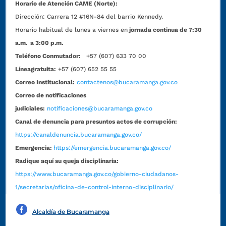
Horario de Atención CAME (Norte):
Dirección:
Carrera 12 #16N-84 del barrio Kennedy.
Horario habitual de lunes a viernes en
jornada continua de 7:30
a.m. a 3:00 p.m.
Teléfono Conmutador:
+57 (607) 633 70 00
Líneagratuita:
+57 (607) 652 55 55
Correo Institucional:
contactenos@bucaramanga.gov.co
Correo de notificaciones
judiciales:
notificaciones@bucaramanga.gov.co
Canal de denuncia para presuntos actos de corrupción:
https://canaldenuncia.bucaramanga.gov.co/
Emergencia:
https://emergencia.bucaramanga.gov.co/
Radique aquí su queja disciplinaria:
https://www.bucaramanga.gov.co/gobierno-ciudadanos-
1/secretarias/oficina-de-control-interno-disciplinario/
Alcaldía de Bucaramanga