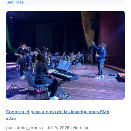
leer más
Conozca el paso a paso de las inscripciones EMA
2025
por
admin_prensa
|
Jul 9, 2025
|
Noticias