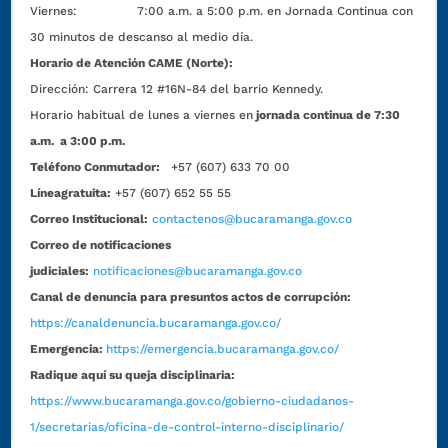
Viernes: 7:00 a.m. a 5:00 p.m. en Jornada Continua con
30 minutos de descanso al medio día.
Horario de Atención CAME (Norte):
Dirección:
Carrera 12 #16N-84 del barrio Kennedy.
Horario habitual de lunes a viernes en
jornada continua de 7:30
a.m. a 3:00 p.m.
Teléfono Conmutador:
+57 (607) 633 70 00
Líneagratuita:
+57 (607) 652 55 55
Correo Institucional:
contactenos@bucaramanga.gov.co
Correo de notificaciones
judiciales:
notificaciones@bucaramanga.gov.co
Canal de denuncia para presuntos actos de corrupción:
https://canaldenuncia.bucaramanga.gov.co/
Emergencia:
https://emergencia.bucaramanga.gov.co/
Radique aquí su queja disciplinaria:
https://www.bucaramanga.gov.co/gobierno-ciudadanos-
1/secretarias/oficina-de-control-interno-disciplinario/