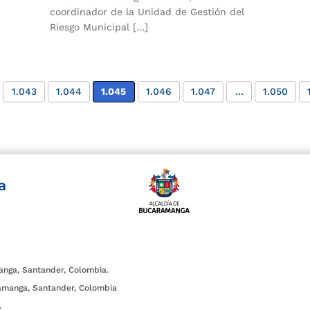
coordinador de la Unidad de Gestión del
Riesgo Municipal […]
1.043
1.044
1.045
1.046
1.047
...
1.050
a
anga, Santander, Colombia.
amanga, Santander, Colombia
.