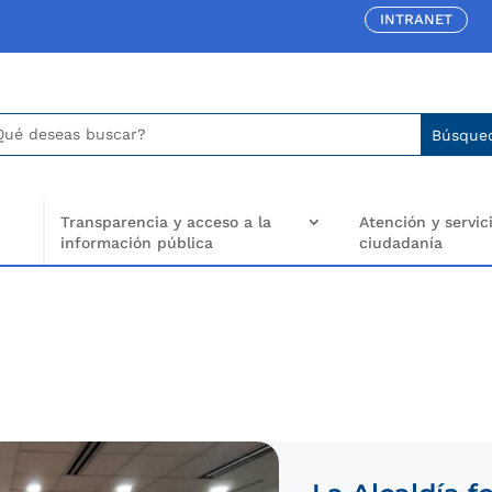
INTRANET
car:
arch
..
Transparencia y acceso a la
Atención y servici
información pública
ciudadanía