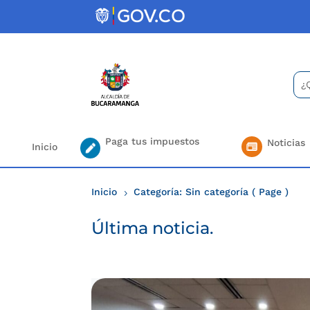
Skip
to
content
Bus
Se
for.
Paga tus impuestos
Noticias
Inicio
Inicio
Categoría: Sin categoría
( Page )
5
Última noticia.