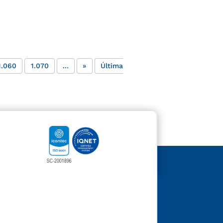
1.060
1.070
...
»
Última