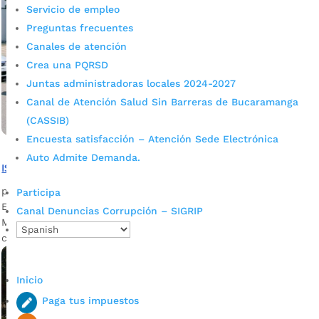
Servicio de empleo
Preguntas frecuentes
Canales de atención
Crea una PQRSD
Juntas administradoras locales 2024-2027
Canal de Atención Salud Sin Barreras de Bucaramanga
(CASSIB)
Encuesta satisfacción – Atención Sede Electrónica
Auto Admite Demanda.
ISABU reactivó el servicio móvil de mamografías
por
admin_prensa
|
Jun 9, 2026
|
Noticias
Participa
El ISABU informa que se reactivó la Unidad Móvil de
Canal Denuncias Corrupción – SIGRIP
Mamografías, la cual retoma su recorrido por los diferentes
centro de salud.
Inicio
Paga tus impuestos