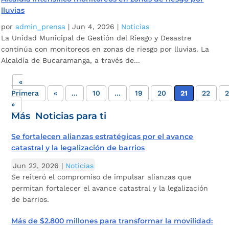
lluvias
por
admin_prensa
|
Jun 4, 2026
|
Noticias
La Unidad Municipal de Gestión del Riesgo y Desastre
continúa con monitoreos en zonas de riesgo por lluvias. La
Alcaldía de Bucaramanga, a través de...
«
Primera
«
...
10
...
19
20
21
22
2
»
Más Noticias para ti
Se fortalecen alianzas estratégicas por el avance
catastral y la legalización de barrios
Jun 22, 2026
|
Noticias
Se reiteró el compromiso de impulsar alianzas que
permitan fortalecer el avance catastral y la legalización
de barrios.
Más de $2.800 millones para transformar la movilidad: