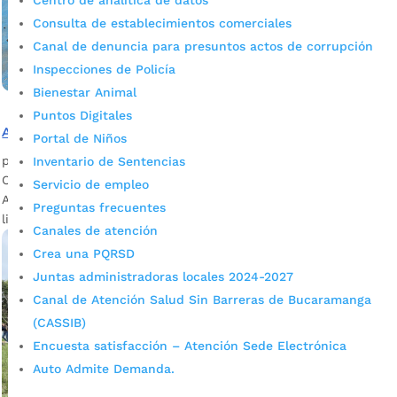
Centro de analítica de datos
Consulta de establecimientos comerciales
Canal de denuncia para presuntos actos de corrupción
Inspecciones de Policía
Bienestar Animal
Puntos Digitales
Alcalde lideró jornada de intervención en Campo Madrid
Portal de Niños
por
admin_prensa
|
Jun 5, 2026
|
Noticias
Inventario de Sentencias
Cristian Portilla lideró una nueva jornada de intervención de
Servicio de empleo
Alcalde en mi Barrio en Campo Madrid, con pintura,
Preguntas frecuentes
limpieza y arreglos locativos. La...
Canales de atención
Crea una PQRSD
Juntas administradoras locales 2024-2027
Canal de Atención Salud Sin Barreras de Bucaramanga
(CASSIB)
Encuesta satisfacción – Atención Sede Electrónica
Auto Admite Demanda.