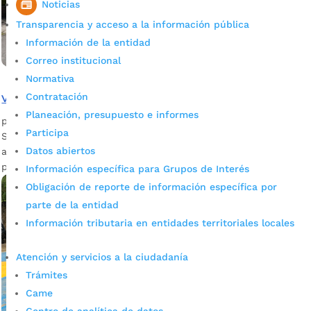
Noticias
Transparencia y acceso a la información pública
Información de la entidad
Correo institucional
Normativa
Contratación
Van más de 22 mil m2 de andenes construidos
Planeación, presupuesto e informes
por
admin_prensa
|
Jun 6, 2026
|
Noticias
Participa
Se han construido más de 22.000 metros cuadrados de
Datos abiertos
andenes construidos gracias a los presupuestos
participativos. Desde la Secretaría de...
Información específica para Grupos de Interés
Obligación de reporte de información específica por
parte de la entidad
Información tributaria en entidades territoriales locales
Atención y servicios a la ciudadanía
Trámites
Came