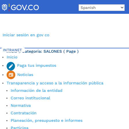
Skip
to
content
Iniciar sesión en gov co
INTRANET
Inicio
Categoría: SALONES
( Page )
5
Inicio
Última noticia.
Paga tus impuestos
Noticias
Transparencia y acceso a la información pública
Información de la entidad
Correo institucional
Normativa
Contratación
Planeación, presupuesto e informes
Participa