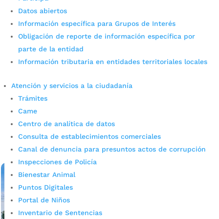
Datos abiertos
Información específica para Grupos de Interés
Obligación de reporte de información específica por
parte de la entidad
Información tributaria en entidades territoriales locales
Se rindió homenaje a los
veteranos de la guerra de Corea
Atención y servicios a la ciudadanía
Trámites
por
admin_prensa
|
Jul 3, 2026
|
Noticias
Came
La Secretaría de Planeación participó en el homenaje a
Centro de analítica de datos
los veteranos de la guerra de Corea. La Secretaría de
Planeación participó en el homenaje realizado a los
Consulta de establecimientos comerciales
veteranos de la Guerra de Corea. Un...
Canal de denuncia para presuntos actos de corrupción
leer más
Inspecciones de Policía
Bienestar Animal
Puntos Digitales
Portal de Niños
Inventario de Sentencias