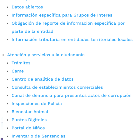
Datos abiertos
Información específica para Grupos de Interés
Obligación de reporte de información específica por
41 familias campesinas de
parte de la entidad
Información tributaria en entidades territoriales locales
Charta se convierten en
guardianes del agua que
Atención y servicios a la ciudadanía
Trámites
abastece a Bucaramanga
Came
Centro de analítica de datos
por
admin_prensa
|
May 30, 2025
|
Noticias
En una alianza estratégica entre la Alcaldía de
Consulta de establecimientos comerciales
Bucaramanga, el Acueducto Metropolitano de
Canal de denuncia para presuntos actos de corrupción
Bucaramanga (amb) y la Fundación Natura, se firmaron 41
Inspecciones de Policía
convenios de Pago por Servicios Ambientales (PSA)....
Bienestar Animal
leer más
Puntos Digitales
Portal de Niños
Inventario de Sentencias