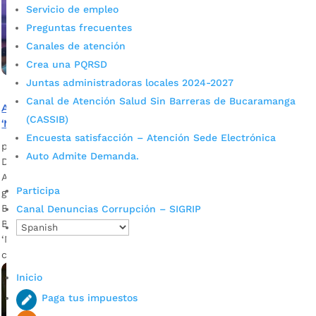
Servicio de empleo
Preguntas frecuentes
Canales de atención
Crea una PQRSD
Juntas administradoras locales 2024-2027
Canal de Atención Salud Sin Barreras de Bucaramanga
Alcaldía de Bucaramanga participó en el Primer Foro
(CASSIB)
‘Mujeres Policías que inspiran’
Encuesta satisfacción – Atención Sede Electrónica
por
Alcaldía de Bucaramanga
|
Mar 10, 2020
|
Noticias
Auto Admite Demanda.
Durante el evento, se ratificó el compromiso de la
Administración Municipal con la prevención en violencia de
Participa
género. Natalia Durán – Secretaria de Desarrollo Social de
Bucaramanga Descargar audios La Alcaldía de
Canal Denuncias Corrupción – SIGRIP
Bucaramanga participó este lunes en el Primer Foro
‘Mujeres Policías que inspiran’ –realizado a propósito de la
conmemoración del Día de la Mujer–, […]
Inicio
Paga tus impuestos