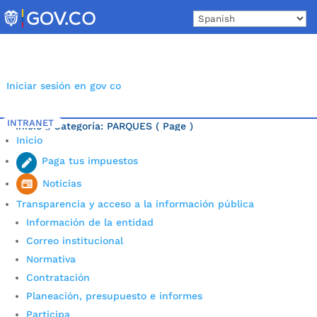
Skip
to
content
Iniciar sesión en gov co
INTRANET
Inicio
Categoría: PARQUES
( Page )
5
Inicio
Última noticia.
Paga tus impuestos
Noticias
Transparencia y acceso a la información pública
Información de la entidad
Correo institucional
Normativa
Contratación
Planeación, presupuesto e informes
Participa