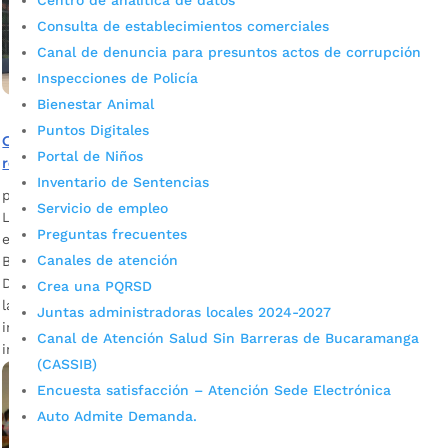
Centro de analítica de datos
Consulta de establecimientos comerciales
Canal de denuncia para presuntos actos de corrupción
Inspecciones de Policía
Bienestar Animal
Puntos Digitales
Comunidad de Villa Rosa, sector 4, 5 y 6, contará con una
Portal de Niños
remodelada cancha múltiple para la integración social
Inventario de Sentencias
por
Alcaldía de Bucaramanga
|
Mar 10, 2020
|
Noticias
Servicio de empleo
La Secretaría de Infraestructura ultima detalles para hacer
Preguntas frecuentes
entrega del espacio público ubicado en el Norte de
Canales de atención
Bucaramanga. Wilson Rodríguez, habitante de Villa Rosa
Descargar audio Los trabajos contemplan la recuperación de
Crea una PQRSD
la superficie, reparación de rejas, mantenimiento de frisos e
Juntas administradoras locales 2024-2027
instalación de arcos y tableros, entre otros aspectos. La
Canal de Atención Salud Sin Barreras de Bucaramanga
inversión asciende a los $146 […]
(CASSIB)
Encuesta satisfacción – Atención Sede Electrónica
Auto Admite Demanda.