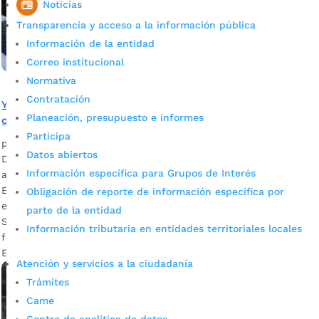
Noticias
Transparencia y acceso a la información pública
Información de la entidad
Correo institucional
Normativa
Contratación
Ya hay 77.814 estudiantes matriculados en colegios
Planeación, presupuesto e informes
oficiales de Bucaramanga
Participa
por
Alcaldía de Bucaramanga
|
Mar 10, 2020
|
Noticias
Datos abiertos
De esta cifra, 5.099 son de origen venezolano y 1.909 tienen
Información específica para Grupos de Interés
alguna discapacidad. Ana Leonor Rueda Vivas, secretaria de
Educación del Municipio Descargar audio Es de anotar que
Obligación de reporte de información específica por
en el Sistema Integrado de Matrículas, SIMAT, de la
parte de la entidad
Secretaría de Educación de Bucaramanga, se encuentran
Información tributaria en entidades territoriales locales
formalmente registrados dichos alumnos. La secretaria de
Educación del Municipio, Ana […]
Atención y servicios a la ciudadanía
Trámites
Came