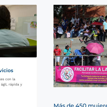
vicios
les con la
gil, rápida y
Más de 450 mujere