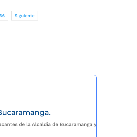
66
Siguiente
 Bucaramanga.
 Bucaramanga.
vacantes de la Alcaldía de Bucaramanga y
vacantes de la Alcaldía de Bucaramanga y