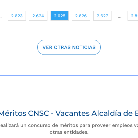
2.623
2.624
2.625
2.626
2.627
2.8
…
…
VER OTRAS NOTICIAS
Méritos CNSC - Vacantes Alcaldía de
Méritos CNSC - Vacantes Alcaldía de
 realizará un concurso de méritos para proveer empleos 
 realizará un concurso de méritos para proveer empleos 
otras entidades.
otras entidades.