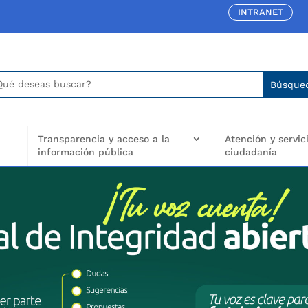
INTRANET
car:
arch
..
Transparencia y acceso a la
Atención y servici
información pública
ciudadanía