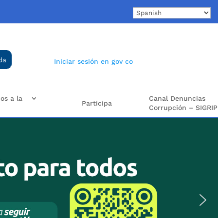
Iniciar sesión en gov co
os a la
Canal Denuncias
Participa
Corrupción – SIGRIP