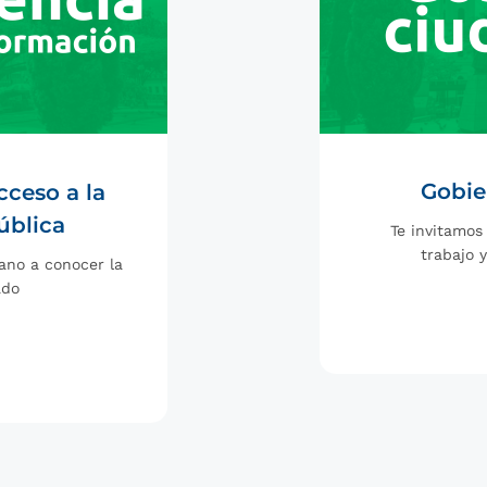
Gobie
cceso a la
ública
Te invitamos
trabajo 
ano a conocer la
ado