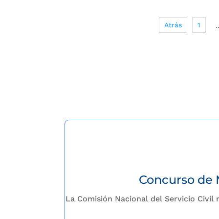
Atrás
1
Concurso de 
Concurso de 
La Comisión Nacional del Servicio Civil
La Comisión Nacional del Servicio Civil