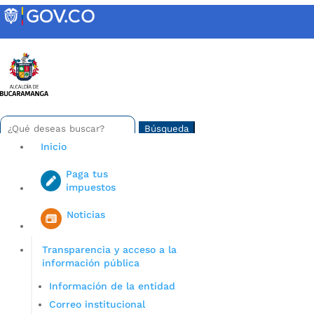
Skip
to
content
INTRANET
Buscar:
Search
for...
Inicio
Paga tus
impuestos
Iniciar sesión en gov co
Noticias
Transparencia y acceso a la
información pública
Información de la entidad
Correo institucional