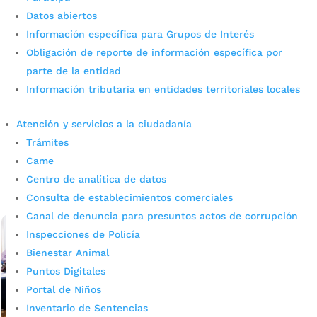
Datos abiertos
Información específica para Grupos de Interés
Obligación de reporte de información específica por
IMEBU descentralizó su oferta
parte de la entidad
Información tributaria en entidades territoriales locales
de servicios en los barrios
Atención y servicios a la ciudadanía
por
admin_prensa
|
Jun 12, 2026
|
Noticias
Trámites
IMEBU descentralizó su oferta llevando oportunidades de
fortalecimiento empresarial a los barrios de
Came
Bucaramanga. IMEBU fortaleció el propósito de acercar la
Centro de analítica de datos
oferta institucional a las comunidades....
Consulta de establecimientos comerciales
leer más
Canal de denuncia para presuntos actos de corrupción
Inspecciones de Policía
Bienestar Animal
Puntos Digitales
Portal de Niños
Inventario de Sentencias