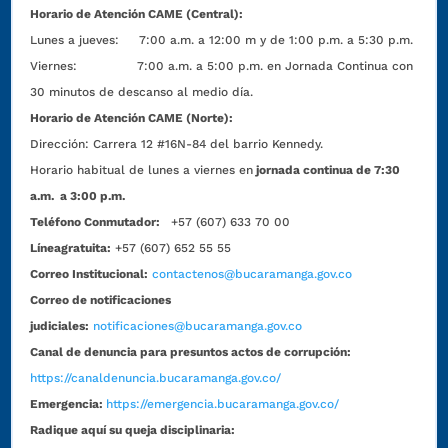
Horario de Atención CAME (Central):
Lunes a jueves: 7:00 a.m. a 12:00 m y de 1:00 p.m. a 5:30 p.m.
Viernes: 7:00 a.m. a 5:00 p.m. en Jornada Continua con
30 minutos de descanso al medio día.
Horario de Atención CAME (Norte):
Dirección:
Carrera 12 #16N-84 del barrio Kennedy.
Horario habitual de lunes a viernes en
jornada continua de 7:30
a.m. a 3:00 p.m.
Teléfono Conmutador:
+57 (607) 633 70 00
Líneagratuita:
+57 (607) 652 55 55
Correo Institucional:
contactenos@bucaramanga.gov.co
Correo de notificaciones
judiciales:
notificaciones@bucaramanga.gov.co
Canal de denuncia para presuntos actos de corrupción:
https://canaldenuncia.bucaramanga.gov.co/
Emergencia:
https://emergencia.bucaramanga.gov.co/
Radique aquí su queja disciplinaria: