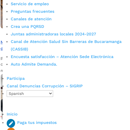
Servicio de empleo
Preguntas frecuentes
Canales de atención
Crea una PQRSD
Juntas administradoras locales 2024-2027
Canal de Atención Salud Sin Barreras de Bucaramanga
Mesa de trabajo para soluciones sostenibles del Sistema
de Transporte Masivo
(CASSIB)
Encuesta satisfacción – Atención Sede Electrónica
por
admin_prensa
|
May 24, 2025
|
Noticias
crisis del sistema de transporte masivo en el área
Auto Admite Demanda.
metropolitana de Bucaramanga.
Participa
Canal Denuncias Corrupción – SIGRIP
Inicio
Paga tus impuestos