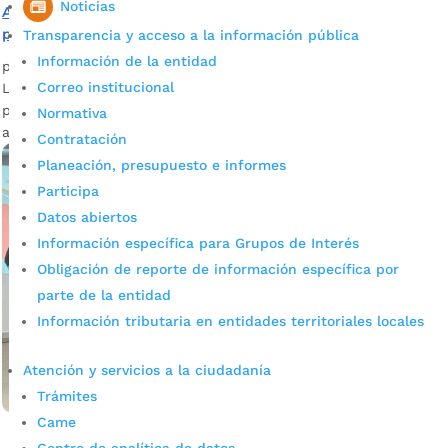
Noticias
Alcaldía fortalece alianzas para impulsar las políticas
públicas
Transparencia y acceso a la información pública
Información de la entidad
por
admin_prensa
|
May 23, 2025
|
Noticias
Correo institucional
La Secretaría de Planeación reafirma su compromiso con la
promoción y difusión de la importancia de ampliar el
Normativa
alcance de las iniciativas. En esta...
Contratación
Planeación, presupuesto e informes
Participa
Datos abiertos
Información específica para Grupos de Interés
Obligación de reporte de información específica por
parte de la entidad
Información tributaria en entidades territoriales locales
Atención y servicios a la ciudadanía
Trámites
Came