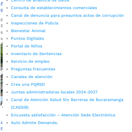
Centro de analítica de datos
Avanzamos en la Inclusión: Socialización de Resultados
Consulta de establecimientos comerciales
de la Estrategia Territorios Inclusivos
Canal de denuncia para presuntos actos de corrupción
por
admin_prensa
|
May 23, 2025
|
Noticias
Inspecciones de Policía
Se realizo un importante acompañamiento en la
Bienestar Animal
socialización de los resultados de la estrategia Territorios
Puntos Digitales
Inclusivos.
Portal de Niños
Inventario de Sentencias
Servicio de empleo
Preguntas frecuentes
Canales de atención
Crea una PQRSD
Juntas administradoras locales 2024-2027
Canal de Atención Salud Sin Barreras de Bucaramanga
(CASSIB)
Encuesta satisfacción – Atención Sede Electrónica
¿Qué opinaron los gremios más importantes sobre las
Auto Admite Demanda.
megaobras?