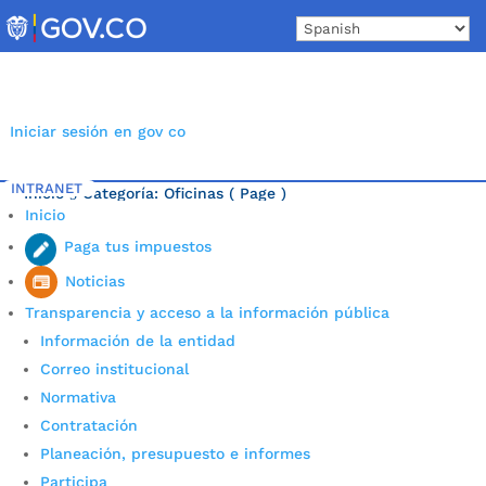
Skip
to
content
Iniciar sesión en gov co
INTRANET
Inicio
Categoría: Oficinas
( Page )
5
Inicio
Última noticia.
Paga tus impuestos
Noticias
Transparencia y acceso a la información pública
Información de la entidad
Correo institucional
Normativa
Contratación
Planeación, presupuesto e informes
Participa