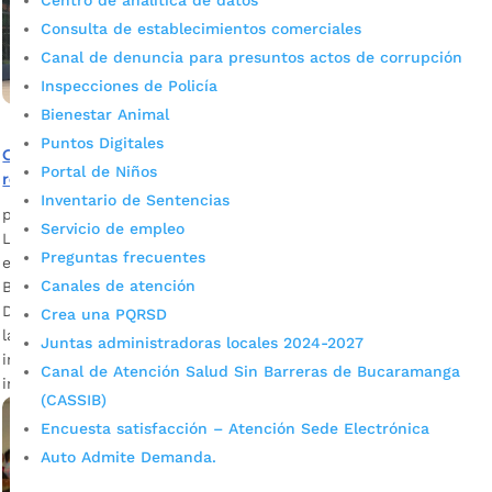
Centro de analítica de datos
Consulta de establecimientos comerciales
Canal de denuncia para presuntos actos de corrupción
Inspecciones de Policía
Bienestar Animal
Puntos Digitales
Comunidad de Villa Rosa, sector 4, 5 y 6, contará con una
Portal de Niños
remodelada cancha múltiple para la integración social
Inventario de Sentencias
por
Alcaldía de Bucaramanga
|
Mar 10, 2020
|
Noticias
Servicio de empleo
La Secretaría de Infraestructura ultima detalles para hacer
Preguntas frecuentes
entrega del espacio público ubicado en el Norte de
Canales de atención
Bucaramanga. Wilson Rodríguez, habitante de Villa Rosa
Descargar audio Los trabajos contemplan la recuperación de
Crea una PQRSD
la superficie, reparación de rejas, mantenimiento de frisos e
Juntas administradoras locales 2024-2027
instalación de arcos y tableros, entre otros aspectos. La
Canal de Atención Salud Sin Barreras de Bucaramanga
inversión asciende a los $146 […]
(CASSIB)
Encuesta satisfacción – Atención Sede Electrónica
Auto Admite Demanda.