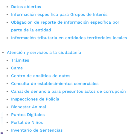
Datos abiertos
Información específica para Grupos de Interés
Obligación de reporte de información específica por
41 familias campesinas de
parte de la entidad
Información tributaria en entidades territoriales locales
Charta se convierten en
guardianes del agua que
Atención y servicios a la ciudadanía
Trámites
abastece a Bucaramanga
Came
Centro de analítica de datos
por
admin_prensa
|
May 30, 2025
|
Noticias
En una alianza estratégica entre la Alcaldía de
Consulta de establecimientos comerciales
Bucaramanga, el Acueducto Metropolitano de
Canal de denuncia para presuntos actos de corrupción
Bucaramanga (amb) y la Fundación Natura, se firmaron 41
Inspecciones de Policía
convenios de Pago por Servicios Ambientales (PSA)....
Bienestar Animal
leer más
Puntos Digitales
Portal de Niños
Inventario de Sentencias