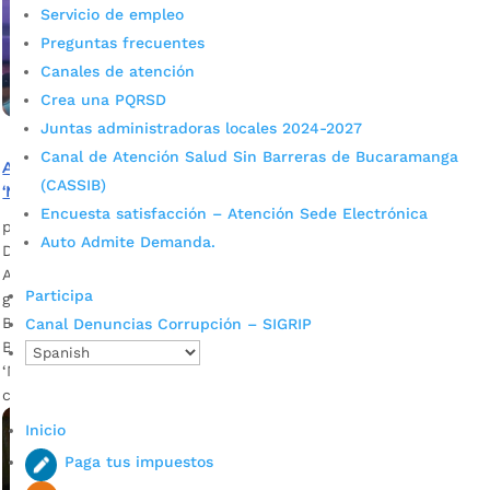
Servicio de empleo
Preguntas frecuentes
Canales de atención
Crea una PQRSD
Juntas administradoras locales 2024-2027
Canal de Atención Salud Sin Barreras de Bucaramanga
Alcaldía de Bucaramanga participó en el Primer Foro
(CASSIB)
‘Mujeres Policías que inspiran’
Encuesta satisfacción – Atención Sede Electrónica
por
Alcaldía de Bucaramanga
|
Mar 10, 2020
|
Noticias
Auto Admite Demanda.
Durante el evento, se ratificó el compromiso de la
Administración Municipal con la prevención en violencia de
Participa
género. Natalia Durán – Secretaria de Desarrollo Social de
Bucaramanga Descargar audios La Alcaldía de
Canal Denuncias Corrupción – SIGRIP
Bucaramanga participó este lunes en el Primer Foro
‘Mujeres Policías que inspiran’ –realizado a propósito de la
conmemoración del Día de la Mujer–, […]
Inicio
Paga tus impuestos