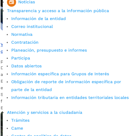
Noticias
Transparencia y acceso a la información pública
Información de la entidad
Correo institucional
Normativa
Contratación
Ya hay 77.814 estudiantes matriculados en colegios
Planeación, presupuesto e informes
oficiales de Bucaramanga
Participa
por
Alcaldía de Bucaramanga
|
Mar 10, 2020
|
Noticias
Datos abiertos
De esta cifra, 5.099 son de origen venezolano y 1.909 tienen
Información específica para Grupos de Interés
alguna discapacidad. Ana Leonor Rueda Vivas, secretaria de
Educación del Municipio Descargar audio Es de anotar que
Obligación de reporte de información específica por
en el Sistema Integrado de Matrículas, SIMAT, de la
parte de la entidad
Secretaría de Educación de Bucaramanga, se encuentran
Información tributaria en entidades territoriales locales
formalmente registrados dichos alumnos. La secretaria de
Educación del Municipio, Ana […]
Atención y servicios a la ciudadanía
Trámites
Came