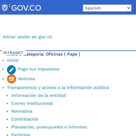
Skip
to
content
Iniciar sesión en gov co
INTRANET
Inicio
Categoría: Oficinas
( Page )
5
Inicio
Última noticia.
Paga tus impuestos
Noticias
Transparencia y acceso a la información pública
Información de la entidad
Correo institucional
Normativa
Contratación
Planeación, presupuesto e informes
Participa