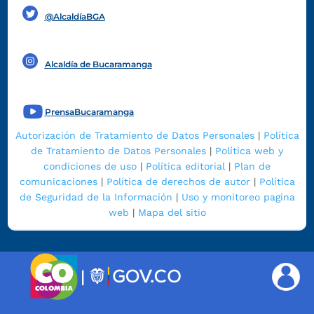
@AlcaldíaBGA
Alcaldía de Bucaramanga
PrensaBucaramanga
Autorización de Tratamiento de Datos Personales
|
Política
de Tratamiento de Datos Personales
|
Política web y
condiciones de uso
|
Política editorial
|
Plan de
comunicaciones
|
Política de derechos de autor
|
Política
de Seguridad de la Información
|
Uso y monitoreo pagina
web
|
Mapa del sitio
|