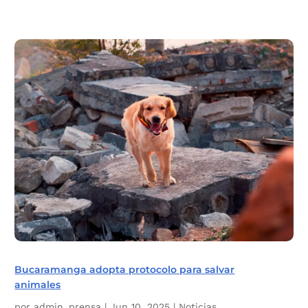
Bucaramanga adopta protocolo para salvar
animales
por
admin_prensa
|
Jun 10, 2025
|
Noticias