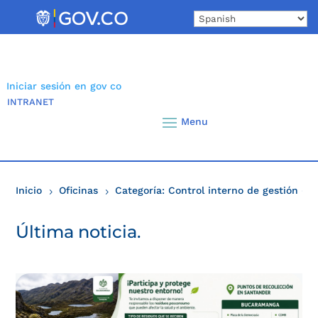
Skip
to
content
Iniciar sesión en gov co
INTRANET
Inicio
Oficinas
Categoría: Control interno de gestión
( P
5
5
Última noticia.