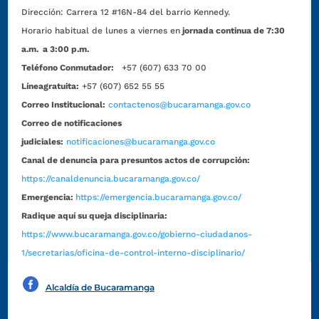
Dirección:
Carrera 12 #16N-84 del barrio Kennedy.
Horario habitual de lunes a viernes en
jornada continua de 7:30
a.m. a 3:00 p.m.
Teléfono Conmutador:
+57 (607) 633 70 00
Líneagratuita:
+57 (607) 652 55 55
Correo Institucional:
contactenos@bucaramanga.gov.co
Correo de notificaciones
judiciales:
notificaciones@bucaramanga.gov.co
Canal de denuncia para presuntos actos de corrupción:
https://canaldenuncia.bucaramanga.gov.co/
Emergencia:
https://emergencia.bucaramanga.gov.co/
Radique aquí su queja disciplinaria:
https://www.bucaramanga.gov.co/gobierno-ciudadanos-
1/secretarias/oficina-de-control-interno-disciplinario/
Alcaldía de Bucaramanga
Funcionarios y contratistas