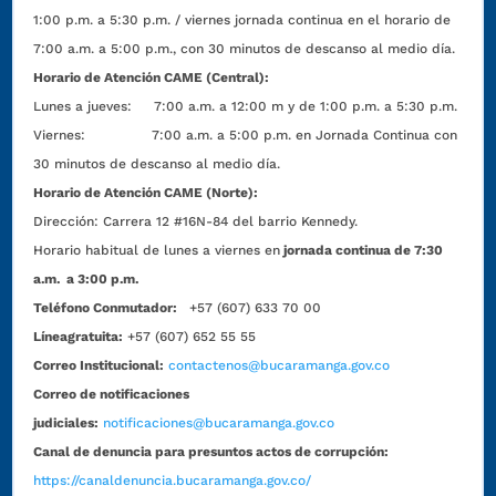
1:00 p.m. a 5:30 p.m. / viernes jornada continua en el horario de
7:00 a.m. a 5:00 p.m., con 30 minutos de descanso al medio día.
Horario de Atención CAME (Central):
Lunes a jueves: 7:00 a.m. a 12:00 m y de 1:00 p.m. a 5:30 p.m.
Viernes: 7:00 a.m. a 5:00 p.m. en Jornada Continua con
30 minutos de descanso al medio día.
Horario de Atención CAME (Norte):
Dirección:
Carrera 12 #16N-84 del barrio Kennedy.
Horario habitual de lunes a viernes en
jornada continua de 7:30
a.m. a 3:00 p.m.
Teléfono Conmutador:
+57 (607) 633 70 00
Líneagratuita:
+57 (607) 652 55 55
Correo Institucional:
contactenos@bucaramanga.gov.co
Correo de notificaciones
judiciales:
notificaciones@bucaramanga.gov.co
Canal de denuncia para presuntos actos de corrupción:
https://canaldenuncia.bucaramanga.gov.co/