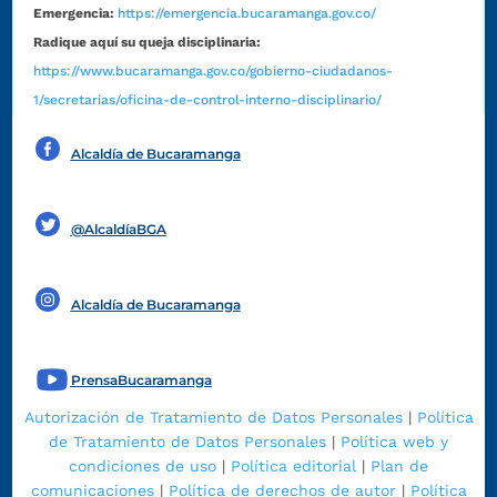
Emergencia:
https://emergencia.bucaramanga.gov.co/
Radique aquí su queja disciplinaria:
https://www.bucaramanga.gov.co/gobierno-ciudadanos-
1/secretarias/oficina-de-control-interno-disciplinario/
Alcaldía de Bucaramanga
Funcionarios y contratistas
@AlcaldíaBGA
Alcaldía de Bucaramanga
PrensaBucaramanga
Autorización de Tratamiento de Datos Personales
|
Política
de Tratamiento de Datos Personales
|
Política web y
condiciones de uso
|
Política editorial
|
Plan de
comunicaciones
|
Política de derechos de autor
|
Política