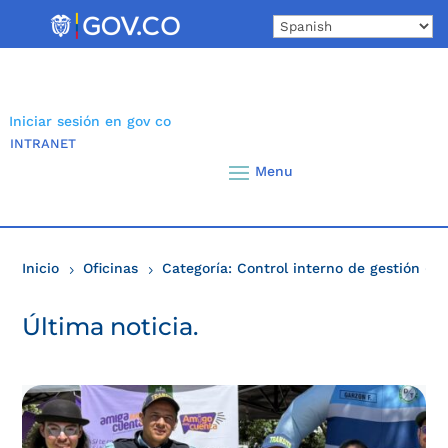
Skip
to
content
Iniciar sesión en gov co
INTRANET
Inicio
Oficinas
Categoría: Control interno de gestión
( P
5
5
Última noticia.