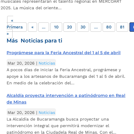
musicales representarán el talento regional en MERCOART
2025. La música del oriente...
«
Primera
«
...
10
20
30
...
80
81
»
Más Noticias para ti
Prográmese para la Feria Ancestral del 1 al 5 de abril
Mar 20, 2026
|
Noticias
A pocos días de iniciar la Feria Ancestral, prográmese y
apoye a los artesanos de Bucaramanga del 1 al 5 de abril.
En medio de la celebración del...
Alcaldía proyecta intervención a patinódromo en Real
de Minas
Mar 20, 2026
|
Noticias
La Alcaldía de Bucaramanga busca proyectar una
intervención integral que permitirá modernizar el
patinódromo en la Ciudadela Real de Minas. Con el...