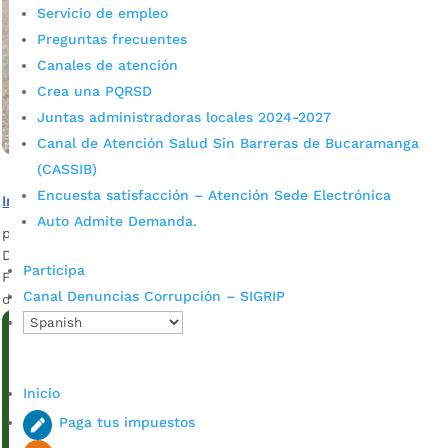
Servicio de empleo
Preguntas frecuentes
Canales de atención
Crea una PQRSD
Juntas administradoras locales 2024-2027
Canal de Atención Salud Sin Barreras de Bucaramanga
(CASSIB)
Encuesta satisfacción – Atención Sede Electrónica
Inició tecnificación del campo bumangués
Auto Admite Demanda.
por
admin_prensa
|
Oct 19, 2025
|
Noticias
Desde la Secretaría de Desarrollo Social en articulación con
Participa
Fedecacao y Asómbrate de Solidaridad se les hizo entrega
Canal Denuncias Corrupción – SIGRIP
de herramientas a campesinos....
Inicio
Paga tus impuestos