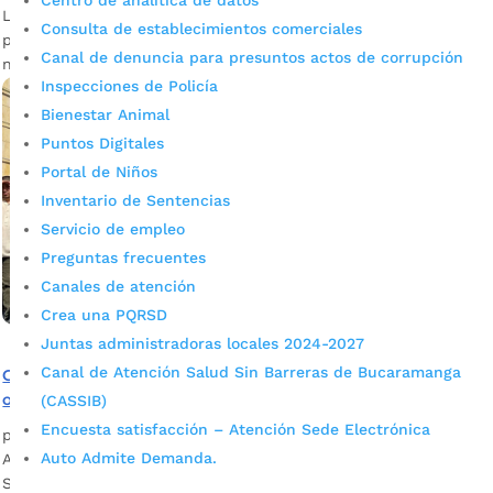
Centro de analítica de datos
La Secretaría de Planeación facilita acceso a información
Consulta de establecimientos comerciales
para la consulta de actividades económicas a través de
Canal de denuncia para presuntos actos de corrupción
nueva herramienta digital. La...
Inspecciones de Policía
Bienestar Animal
Puntos Digitales
Portal de Niños
Inventario de Sentencias
Servicio de empleo
Preguntas frecuentes
Canales de atención
Crea una PQRSD
Juntas administradoras locales 2024-2027
Canal de Atención Salud Sin Barreras de Bucaramanga
Conozca las contemplaciones del simulacro del 22 de
octubre
(CASSIB)
Encuesta satisfacción – Atención Sede Electrónica
por
admin_prensa
|
Oct 16, 2025
|
Noticias
Auto Admite Demanda.
Alcaldía de Bucaramanga avanza en la preparación del
Simulacro Nacional de Respuesta a Emergencias 2025. Con