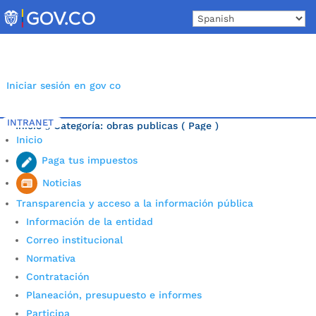
Skip
to
content
Iniciar sesión en gov co
INTRANET
Inicio
Categoría: obras publicas
( Page )
5
Inicio
Última noticia.
Paga tus impuestos
Noticias
Transparencia y acceso a la información pública
Información de la entidad
Correo institucional
Normativa
Contratación
Planeación, presupuesto e informes
Participa