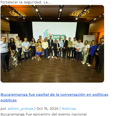
fortalecer la seguridad. La...
Bucaramanga fue capital de la conversación en políticas
públicas
por
admin_prensa
|
Oct 15, 2025
|
Noticias
Bucaramanga fue epicentro del evento nacional