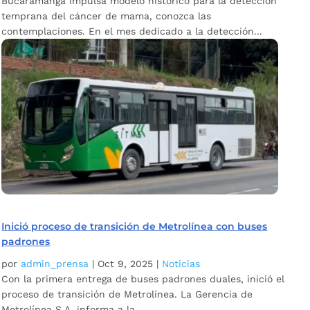
Bucaramanga impulsa modelo histórico para la detección
temprana del cáncer de mama, conozca las
contemplaciones. En el mes dedicado a la detección...
Inició proceso de transición de Metrolínea con buses
padrones
por
admin_prensa
|
Oct 9, 2025
|
Noticias
Con la primera entrega de buses padrones duales, inició el
proceso de transición de Metrolínea. La Gerencia de
Metrolínea S.A. informa a la...