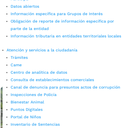
Datos abiertos
Información específica para Grupos de Interés
Obligación de reporte de información específica por
Gran tapatón por niños con
parte de la entidad
Información tributaria en entidades territoriales locales
cáncer en Bucaramanga
Atención y servicios a la ciudadanía
por
admin_prensa
|
Jun 24, 2026
|
Noticias
Trámites
Participe de la gran tapatón por niños con cáncer de
Bucaramanga que necesiten de nuestra solidaridad. Con
Came
el propósito de respaldar a las familias que más lo
Centro de analítica de datos
necesitan y de promover la solidaridad...
Consulta de establecimientos comerciales
leer más
Canal de denuncia para presuntos actos de corrupción
Inspecciones de Policía
Bienestar Animal
Puntos Digitales
Portal de Niños
Inventario de Sentencias