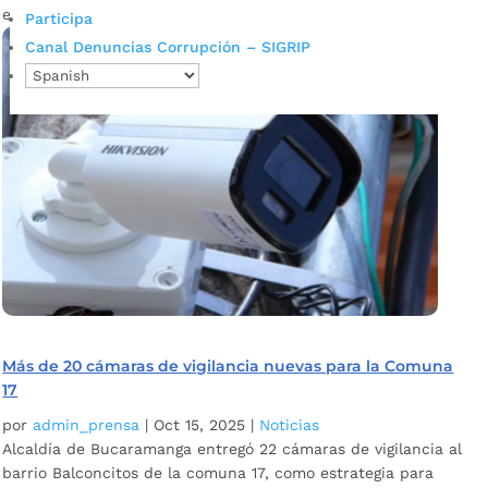
el propósito de fortalecer la...
Participa
Canal Denuncias Corrupción – SIGRIP
Más de 20 cámaras de vigilancia nuevas para la Comuna
17
por
admin_prensa
|
Oct 15, 2025
|
Noticias
Alcaldía de Bucaramanga entregó 22 cámaras de vigilancia al
barrio Balconcitos de la comuna 17, como estrategia para