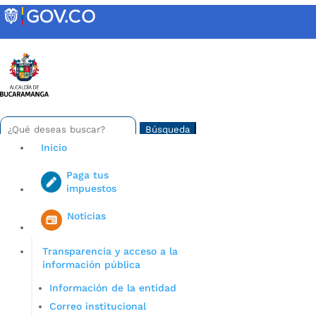
Skip
to
content
INTRANET
Buscar:
Search
for...
Inicio
Paga tus
impuestos
Iniciar sesión en gov co
Noticias
Transparencia y acceso a la
información pública
Información de la entidad
Correo institucional