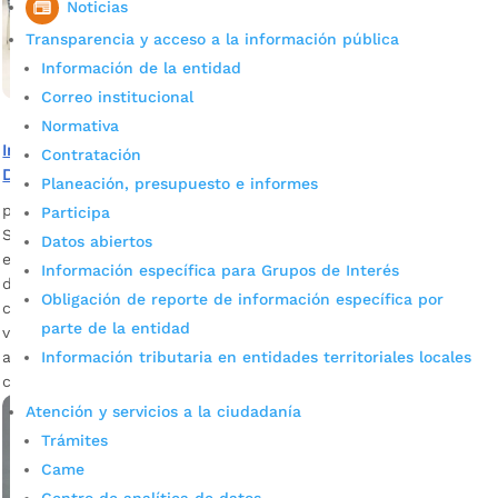
Noticias
Transparencia y acceso a la información pública
Información de la entidad
Correo institucional
Normativa
Inscribirse en las capacitaciones que ofrecen los Puntos
Contratación
Digitales de Bucaramanga
Planeación, presupuesto e informes
por
Alcaldía de Bucaramanga
|
Mar 9, 2020
|
Noticias
Participa
Son certificados por el SENA y facilitan el comienzo de un
Datos abiertos
emprendimiento. Regresan nuevamente los cursos y talleres
Información específica para Grupos de Interés
de formación a los ocho (8) Puntos Digitales ubicados en la
Obligación de reporte de información específica por
ciudad para el servicio y el emprendimiento de población
parte de la entidad
vulnerable. Durante los últimos cuatro años, fueron
Información tributaria en entidades territoriales locales
atendidas 350 mil personas de escaso recursos y además
certificadas […]
Atención y servicios a la ciudadanía
Trámites
Came