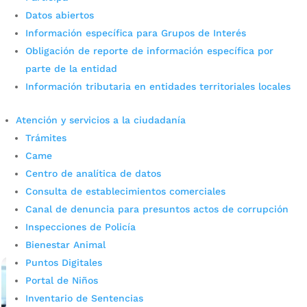
Datos abiertos
Información específica para Grupos de Interés
Obligación de reporte de información específica por
Negocios nocturnos en Cuadra
parte de la entidad
Información tributaria en entidades territoriales locales
Play fueron cerrados por
incumplir norma de ruido
Atención y servicios a la ciudadanía
Trámites
ambiental
Came
Centro de analítica de datos
por
admin_prensa
|
May 30, 2025
|
Noticias
Durante un operativo de control, la Alcaldía de
Consulta de establecimientos comerciales
Bucaramanga aplicó medidas de cierre a negocios
Canal de denuncia para presuntos actos de corrupción
nocturnos en Cuadra Play que superaban los niveles de
Inspecciones de Policía
ruido permitidos, según la resolución 0627 de...
Bienestar Animal
leer más
Puntos Digitales
Portal de Niños
Inventario de Sentencias