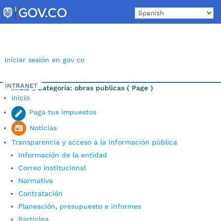
Skip
to
content
Iniciar sesión en gov co
INTRANET
Inicio
Categoría: obras publicas
( Page )
5
Inicio
Última noticia.
Paga tus impuestos
Noticias
Transparencia y acceso a la información pública
Información de la entidad
Correo institucional
Normativa
Contratación
Planeación, presupuesto e informes
Participa