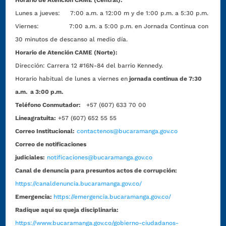
Horario de Atención CAME (Central):
Lunes a jueves: 7:00 a.m. a 12:00 m y de 1:00 p.m. a 5:30 p.m.
Viernes: 7:00 a.m. a 5:00 p.m. en Jornada Continua con
30 minutos de descanso al medio día.
Horario de Atención CAME (Norte):
Dirección:
Carrera 12 #16N-84 del barrio Kennedy.
Horario habitual de lunes a viernes en
jornada continua de 7:30
a.m. a 3:00 p.m.
Teléfono Conmutador:
+57 (607) 633 70 00
Líneagratuita:
+57 (607) 652 55 55
Correo Institucional:
contactenos@bucaramanga.gov.co
Correo de notificaciones
judiciales:
notificaciones@bucaramanga.gov.co
Canal de denuncia para presuntos actos de corrupción:
https://canaldenuncia.bucaramanga.gov.co/
Emergencia:
https://emergencia.bucaramanga.gov.co/
Radique aquí su queja disciplinaria:
https://www.bucaramanga.gov.co/gobierno-ciudadanos-