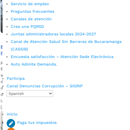
Servicio de empleo
Preguntas frecuentes
Canales de atención
Crea una PQRSD
Juntas administradoras locales 2024-2027
Canal de Atención Salud Sin Barreras de Bucaramanga
El 10 de marzo se pone al servicio el Centro del
(CASSIB)
Pensamiento para la Cuarta Revolución Industrial
Encuesta satisfacción – Atención Sede Electrónica
por
Alcaldía de Bucaramanga
|
Mar 9, 2020
|
Noticias
Auto Admite Demanda.
Este sitio permite afianzar las destrezas digitales y acceder
al intercambio de experiencias para llevar a cabo una idea
Participa
de negocio TIC. Edson Andrés Gómez Cárdenas, asesor TIC
Canal Denuncias Corrupción – SIGRIP
de la Alcaldía de Bucaramanga Descargar audio La Alcaldía
de Bucaramanga y las Unidades Tecnológicas de Santander,
UTS, reabrirán este martes 10 de marzo el antiguo ViveLab,
[…]
Inicio
Paga tus impuestos