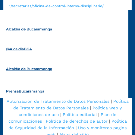
1/secretarias/oficina-de-control-interno-disciplinario/
Alcaldía de Bucaramanga
Funcionarios y contratistas
@AlcaldíaBGA
Alcaldía de Bucaramanga
PrensaBucaramanga
Autorización de Tratamiento de Datos Personales
|
Política
de Tratamiento de Datos Personales
|
Política web y
condiciones de uso
|
Política editorial
|
Plan de
comunicaciones
|
Política de derechos de autor
|
Política
de Seguridad de la Información
|
Uso y monitoreo pagina
web
|
Mapa del sitio