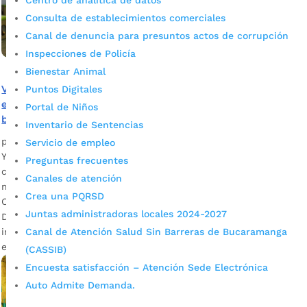
Centro de analítica de datos
Consulta de establecimientos comerciales
Canal de denuncia para presuntos actos de corrupción
Inspecciones de Policía
Bienestar Animal
Visite la ludoteca del Centro Cultural del Oriente, un
Puntos Digitales
espacio inclusivo y de enseñanza para la niñez
Portal de Niños
bumanguesa
Inventario de Sentencias
por
Alcaldía de Bucaramanga
|
Mar 9, 2020
|
Noticias
Servicio de empleo
Ya abrió sus puertas este centro infantil, ubicado en la
Preguntas frecuentes
carrera 19 No. 31 -73, que le apuesta al desarrollo físico y
Canales de atención
mental de los menores a través del juego. Lisbeth Anaya
Crea una PQRSD
Cáceres, docente del Programa Municipal de Ludotecas
Juntas administradoras locales 2024-2027
Descargar audio Libros, material audio-visual, disfraces,
instrumentos musicales, figuras, muñecos y accesorios,
Canal de Atención Salud Sin Barreras de Bucaramanga
entre otros elementos, contribuyen […]
(CASSIB)
Encuesta satisfacción – Atención Sede Electrónica
Auto Admite Demanda.