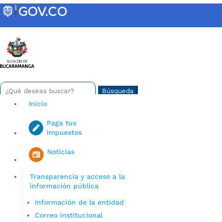
Skip
to
content
INTRANET
Buscar:
Search
for...
Inicio
Paga tus
impuestos
Iniciar sesión en gov co
Noticias
Transparencia y acceso a la
información pública
Información de la entidad
Correo institucional