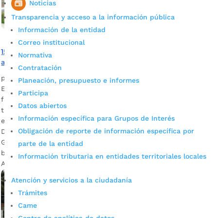
Noticias
Transparencia y acceso a la información pública
Información de la entidad
Correo institucional
159 ciudadanos extranjeros recibieron atención en el
Normativa
albergue temporal Villasunción
Contratación
por
Alcaldía de Bucaramanga
|
Jul 23, 2020
|
Noticias
Planeación, presupuesto e informes
Esta iniciativa humanitaria les brindó la posibilidad a 46
Participa
familias de recibir ayuda alimentaria, médica y psicológica
Datos abiertos
tras quedar en situación de vulnerabilidad por la
Información específica para Grupos de Interés
emergencia sanitaria por Covid-19. Descargar audio: Natalia
Obligación de reporte de información específica por
Durán, secretaria de Desarrollo Social / Mayelmis Escalona
Gil, extranjera beneficiada / Julio César García, extranjero
parte de la entidad
beneficiado. Las gestiones humanitarias adelantadas por la
Información tributaria en entidades territoriales locales
Alcaldía […]
Atención y servicios a la ciudadanía
Trámites
Came