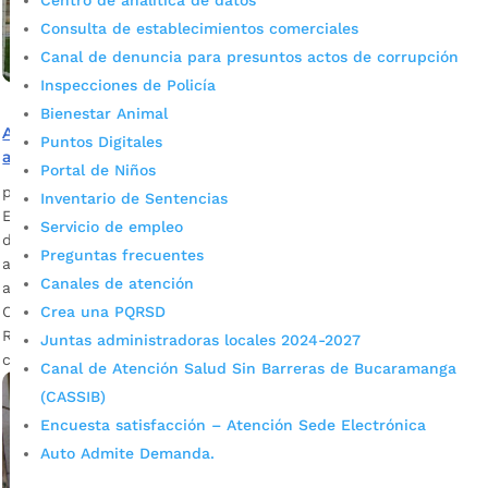
Centro de analítica de datos
Consulta de establecimientos comerciales
Canal de denuncia para presuntos actos de corrupción
Inspecciones de Policía
Bienestar Animal
Alcaldía de Bucaramanga transformó ambientes de
Puntos Digitales
aprendizaje de la Escuela Normal Superior
Portal de Niños
por
Alcaldía de Bucaramanga
|
Jul 23, 2020
|
Noticias
Inventario de Sentencias
El proyecto contempló la intervención en áreas de
Servicio de empleo
deportivas (4 canchas), senderos peatonales, porterías de
Preguntas frecuentes
acceso e iluminación, entre otras acciones. La inversión
Canales de atención
ascendió a los $2.302 millones. Descargue audio: Juan
Crea una PQRSD
Carlos Cárdenas, alcalde de Bucaramanga / Ana Leonor
Rueda Vivas, secretaria de Educación Las obras, que fueron
Juntas administradoras locales 2024-2027
concertadas con la misma comunidad educativa, hacen […]
Canal de Atención Salud Sin Barreras de Bucaramanga
(CASSIB)
Encuesta satisfacción – Atención Sede Electrónica
Auto Admite Demanda.