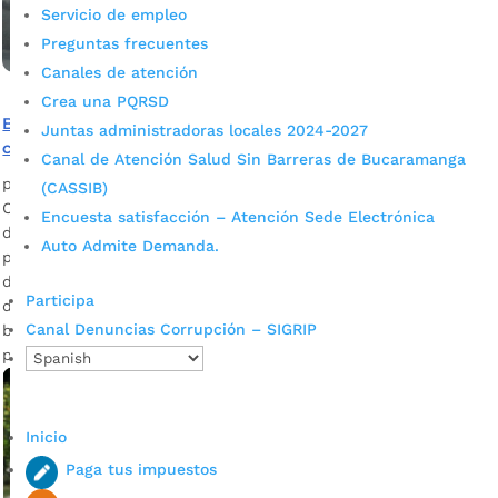
Servicio de empleo
Preguntas frecuentes
Canales de atención
Crea una PQRSD
Bucaramanga, epicentro en la reactivación de vuelos
Juntas administradoras locales 2024-2027
comerciales
Canal de Atención Salud Sin Barreras de Bucaramanga
por
Alcaldía de Bucaramanga
|
Jul 23, 2020
|
Noticias
(CASSIB)
Con resultados satisfactorios, acorde a rigurosos protocolos
Encuesta satisfacción – Atención Sede Electrónica
de bioseguridad, la aerolínea Easyfly realiza dos vuelos al día
Auto Admite Demanda.
para conectar a la capital santandereana con Cúcuta (Norte
de Santander). Descargue audio: Eliana Castro, trabajadora
Participa
de Easyfly / César Blanco, piloto El mandatario de los
Canal Denuncias Corrupción – SIGRIP
bumangueses, Juan Carlos Cárdenas, tiene como directriz
proteger la vida de los ciudadanos […]
Inicio
Paga tus impuestos