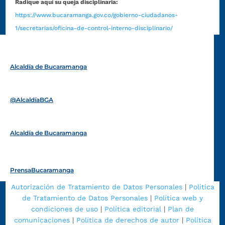
Radique aquí su queja disciplinaria:
https://www.bucaramanga.gov.co/gobierno-ciudadanos-
1/secretarias/oficina-de-control-interno-disciplinario/
Alcaldía de Bucaramanga
Funcionarios y contratistas
@AlcaldíaBGA
Alcaldía de Bucaramanga
PrensaBucaramanga
Autorización de Tratamiento de Datos Personales
|
Política
de Tratamiento de Datos Personales
|
Política web y
condiciones de uso
|
Política editorial
|
Plan de
comunicaciones
|
Política de derechos de autor
|
Política