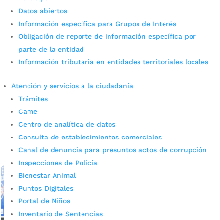
Datos abiertos
Información específica para Grupos de Interés
Más de 500 niños y adultos
Obligación de reporte de información específica por
mayores vivieron el parque
parte de la entidad
Información tributaria en entidades territoriales locales
móvil de ‘Sayco Compone
Cultura’ en Bucaramanga
Atención y servicios a la ciudadanía
Trámites
por
admin_prensa
|
Jul 4, 2025
|
Noticias
Came
El Coliseo Bicentenario Alejandro Galvis Ramírez fue
Centro de analítica de datos
escenario de una experiencia única que conjugó la
Consulta de establecimientos comerciales
música, el juego y la cultura ciudadana en el parque
móvil. Gracias a una articulación liderada...
Canal de denuncia para presuntos actos de corrupción
leer más
Inspecciones de Policía
Bienestar Animal
Puntos Digitales
Portal de Niños
Inventario de Sentencias