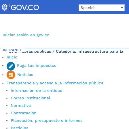
Skip
to
content
Iniciar sesión en gov co
INTRANET
Inicio
obras publicas
Categoría: Infraestructura para la m
5
5
Inicio
Última noticia.
Paga tus impuestos
Noticias
Transparencia y acceso a la información pública
Información de la entidad
Correo institucional
Normativa
Contratación
Planeación, presupuesto e informes
Participa