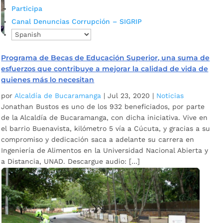
Participa
Canal Denuncias Corrupción – SIGRIP
Programa de Becas de Educación Superior, una suma de
esfuerzos que contribuye a mejorar la calidad de vida de
quienes más lo necesitan
por
Alcaldía de Bucaramanga
|
Jul 23, 2020
|
Noticias
Jonathan Bustos es uno de los 932 beneficiados, por parte
de la Alcaldía de Bucaramanga, con dicha iniciativa. Vive en
el barrio Buenavista, kilómetro 5 vía a Cúcuta, y gracias a su
compromiso y dedicación saca a adelante su carrera en
Ingeniería de Alimentos en la Universidad Nacional Abierta y
a Distancia, UNAD. Descargue audio: […]