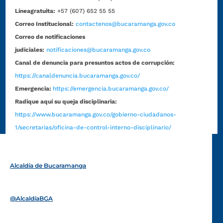
Líneagratuita:
+57 (607) 652 55 55
Correo Institucional:
contactenos@bucaramanga.gov.co
Correo de notificaciones
judiciales:
notificaciones@bucaramanga.gov.co
Canal de denuncia para presuntos actos de corrupción:
https://canaldenuncia.bucaramanga.gov.co/
Emergencia:
https://emergencia.bucaramanga.gov.co/
Radique aquí su queja disciplinaria:
https://www.bucaramanga.gov.co/gobierno-ciudadanos-
1/secretarias/oficina-de-control-interno-disciplinario/
Alcaldía de Bucaramanga
Funcionarios y contratistas
@AlcaldíaBGA