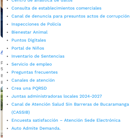
Centro de analítica de datos
Consulta de establecimientos comerciales
Canal de denuncia para presuntos actos de corrupción
Inspecciones de Policía
Bienestar Animal
Puntos Digitales
Portal de Niños
Así fue el matrimonio colectivo en Bucaramanga
Inventario de Sentencias
por
admin_prensa
|
May 19, 2026
|
Noticias
Servicio de empleo
54 parejas dijeron SÍ y le devolvieron el brillo al corazón de
Preguntas frecuentes
Bucaramanga, así fue el matrimonio colectivo en
Canales de atención
Bucaramanga. La Plaza Cívica Luis...
Crea una PQRSD
Juntas administradoras locales 2024-2027
Canal de Atención Salud Sin Barreras de Bucaramanga
(CASSIB)
Encuesta satisfacción – Atención Sede Electrónica
Auto Admite Demanda.