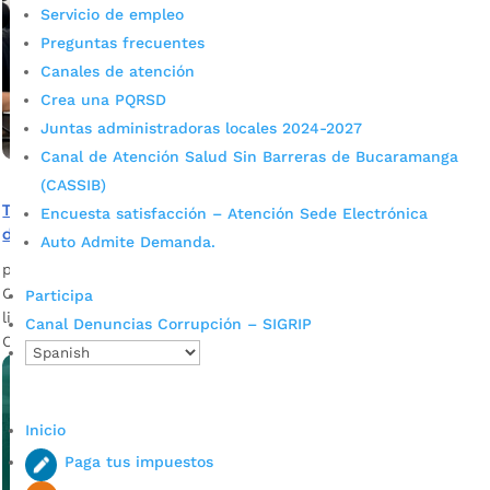
Servicio de empleo
Preguntas frecuentes
Canales de atención
Crea una PQRSD
Juntas administradoras locales 2024-2027
Canal de Atención Salud Sin Barreras de Bucaramanga
(CASSIB)
Todo listo para el encuentro entre Bucaramanga y Boca
Encuesta satisfacción – Atención Sede Electrónica
de Cali
Auto Admite Demanda.
por
admin_prensa
|
May 19, 2026
|
Noticias
Comisión de Fútbol en Bucaramanga confirmó que está todo
Participa
listo para el encuentro entre el Bucaramanga y el Boca de
Canal Denuncias Corrupción – SIGRIP
Cali Se informa a la ciudadanía...
Inicio
Paga tus impuestos