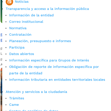
Noticias
Transparencia y acceso a la información pública
Información de la entidad
Correo institucional
Normativa
Contratación
Recomendaciones para las altas temperaturas de
Bucaramanga
Planeación, presupuesto e informes
Participa
por
admin_prensa
|
May 19, 2026
|
Noticias
La UMGRD refuerza recomendaciones para prevenir riesgos
Datos abiertos
por altas temperaturas en Bucaramanga. Desde la
Información específica para Grupos de Interés
Administracion municipal a traves de la...
Obligación de reporte de información específica por
parte de la entidad
Información tributaria en entidades territoriales locales
Atención y servicios a la ciudadanía
Trámites
Came