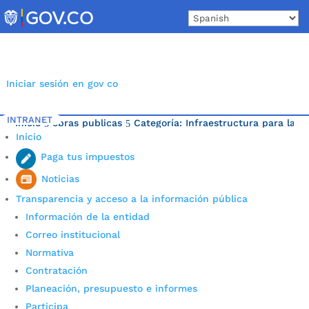
Skip
to
content
Iniciar sesión en gov co
INTRANET
Inicio
obras publicas
Categoría: Infraestructura para la m
5
5
Inicio
Última noticia.
Paga tus impuestos
Noticias
Transparencia y acceso a la información pública
Información de la entidad
Correo institucional
Normativa
Contratación
Planeación, presupuesto e informes
Participa