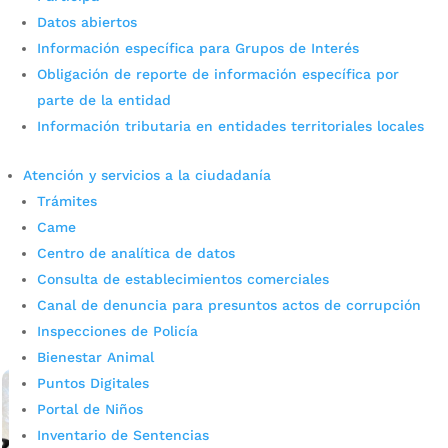
Datos abiertos
Información específica para Grupos de Interés
Obligación de reporte de información específica por
parte de la entidad
Información tributaria en entidades territoriales locales
Vía WhatsApp puede inscribirse
Atención y servicios a la ciudadanía
Trámites
a cursos de los Puntos Digitales
Came
por
admin_prensa
|
Jul 2, 2026
|
Noticias
Centro de analítica de datos
Este 3 y 6 de julio, nuevos cursos gratuitos se habilitan
Consulta de establecimientos comerciales
en los Puntos Digitales de Bucaramanga, inscríbase vía
Canal de denuncia para presuntos actos de corrupción
WhatsApp. La Oficina Asesora TIC de la Alcaldía de
Inspecciones de Policía
Bucaramanga invita a la ciudadanía...
Bienestar Animal
leer más
Puntos Digitales
Portal de Niños
Inventario de Sentencias