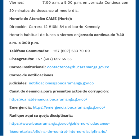
Viernes: 7:00 a.m. a 5:00 p.m. en Jornada Continua con
30 minutos de descanso al medio día.
Horario de Atención CAME (Norte):
Dirección:
Carrera 12 #16N-84 del barrio Kennedy.
Horario habitual de lunes a viernes en
jornada continua de 7:30
a.m. a 3:00 p.m.
Teléfono Conmutador:
+57 (607) 633 70 00
Líneagratuita:
+57 (607) 652 55 55
Correo Institucional:
contactenos@bucaramanga.gov.co
Correo de notificaciones
judiciales:
notificaciones@bucaramanga.gov.co
Canal de denuncia para presuntos actos de corrupción:
https://canaldenuncia.bucaramanga.gov.co/
Emergencia:
https://emergencia.bucaramanga.gov.co/
Radique aquí su queja disciplinaria:
https://www.bucaramanga.gov.co/gobierno-ciudadanos-
1/secretarias/oficina-de-control-interno-disciplinario/