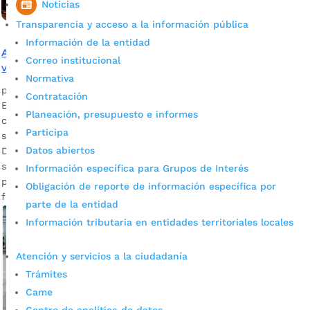
Noticias
Transparencia y acceso a la información pública
Información de la entidad
Alcaldía Bucaramanga intensifica operativos de
Correo institucional
vigilancia y control en Centroabastos
Normativa
por
Alcaldía de Bucaramanga
|
Abr 30, 2020
|
Noticias
Contratación
El propósito es garantizar la seguridad alimentaria y prevenir
Planeación, presupuesto e informes
contagios por Covid – 19. Henry Andrés Sarmiento Sierra,
Participa
subsecretario de Ambiente de Bucaramanga Descargar audio
Datos abiertos
De la mano con la administración de la Central de Abastos,
se llevan a cabo los protocolos de bioseguridad para
Información específica para Grupos de Interés
prevenir riesgos, entre vendedores y clientes, y además
Obligación de reporte de información específica por
facilitar la […]
parte de la entidad
Información tributaria en entidades territoriales locales
Atención y servicios a la ciudadanía
Trámites
Came