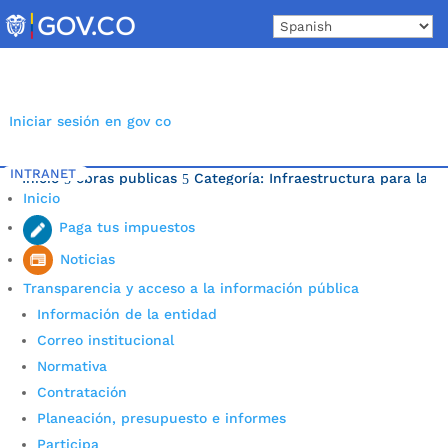
Skip
to
content
Iniciar sesión en gov co
INTRANET
Inicio
obras publicas
Categoría: Infraestructura para la m
5
5
Inicio
Última noticia.
Paga tus impuestos
Noticias
Transparencia y acceso a la información pública
Información de la entidad
Correo institucional
Normativa
Contratación
Planeación, presupuesto e informes
Participa