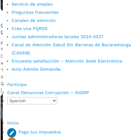
Servicio de empleo
Preguntas frecuentes
Canales de atención
Conozca los seis proyectos estratégicos del Plan de
Crea una PQRSD
Desarrollo de Bucaramanga 2020 – 2023
Juntas administradoras locales 2024-2027
por
Alcaldía de Bucaramanga
|
Abr 30, 2020
|
Noticias
Canal de Atención Salud Sin Barreras de Bucaramanga
Ya está listo el documento final que será entregado al
(CASSIB)
Concejo de Bucaramanga; se espera que este sea aprobado
Encuesta satisfacción – Atención Sede Electrónica
a finales de mayo próximo. El nuevo Plan de Desarrollo
Auto Admite Demanda.
‘Bucaramanga, ciudad de oportunidades’, que será la hoja
de ruta de la Administración Municipal durante el periodo
2020 – 2023, contiene los siguientes seis grandes proyectos,
Participa
[…]
Canal Denuncias Corrupción – SIGRIP
Inicio
Paga tus impuestos