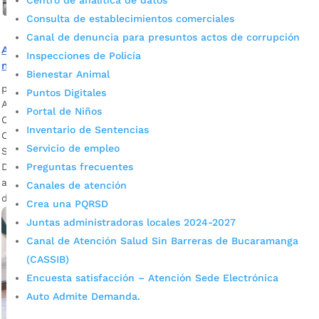
Centro de analítica de datos
Consulta de establecimientos comerciales
Canal de denuncia para presuntos actos de corrupción
Alcaldía de Bucaramanga le cumple a la ciudad con el
Inspecciones de Policía
mantenimiento de la malla vial
Bienestar Animal
por
Alcaldía de Bucaramanga
|
Abr 30, 2020
|
Noticias
Puntos Digitales
Actualmente se recupera la capa asfáltica en sectores como
Portal de Niños
Colorados, San Rafael, San Francisco, la vía a Chimitá y el
Inventario de Sentencias
Centro, entre otros. Ricardo Azuero, profesional de la
Servicio de empleo
Secretaría de Infraestructura y supervisor de la obra
Preguntas frecuentes
Descargar audio El objetivo es agilizar las intervenciones
ante la disminución del tráfico vehicular por la contingencia
Canales de atención
del Covid […]
Crea una PQRSD
Juntas administradoras locales 2024-2027
Canal de Atención Salud Sin Barreras de Bucaramanga
(CASSIB)
Encuesta satisfacción – Atención Sede Electrónica
Auto Admite Demanda.