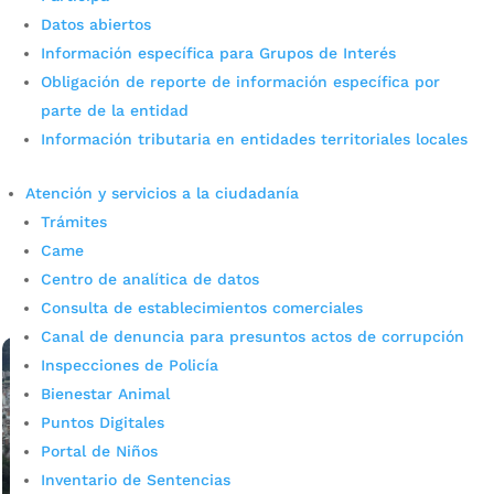
Datos abiertos
Información específica para Grupos de Interés
Obligación de reporte de información específica por
parte de la entidad
Proyecto de pavimentación
Información tributaria en entidades territoriales locales
incluirá reductores de velocidad
Atención y servicios a la ciudadanía
por
admin_prensa
|
Jun 10, 2025
|
Noticias
Trámites
Avanza con éxito las intervenciones viales en Real de
Came
Minas y Ricaurte. Además, el proyecto de pavimentación
incluirá reductores de velocidad. Son 24 puntos
Centro de analítica de datos
priorizados en las diferentes comunas de...
Consulta de establecimientos comerciales
leer más
Canal de denuncia para presuntos actos de corrupción
Inspecciones de Policía
Bienestar Animal
Puntos Digitales
Portal de Niños
Inventario de Sentencias