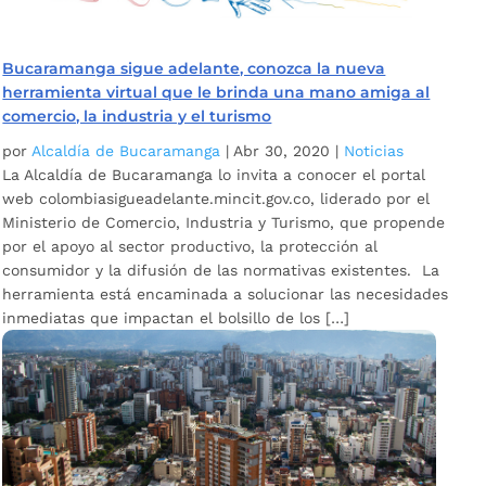
Bucaramanga sigue adelante, conozca la nueva
herramienta virtual que le brinda una mano amiga al
comercio, la industria y el turismo
por
Alcaldía de Bucaramanga
|
Abr 30, 2020
|
Noticias
La Alcaldía de Bucaramanga lo invita a conocer el portal
web colombiasigueadelante.mincit.gov.co, liderado por el
Ministerio de Comercio, Industria y Turismo, que propende
por el apoyo al sector productivo, la protección al
consumidor y la difusión de las normativas existentes. La
herramienta está encaminada a solucionar las necesidades
inmediatas que impactan el bolsillo de los […]