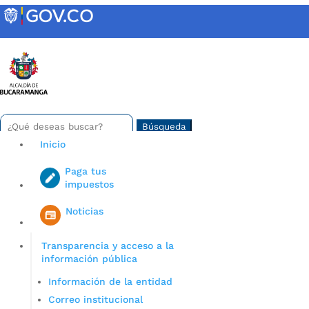
Skip
to
content
INTRANET
Buscar:
Search
for...
Inicio
Paga tus
impuestos
Iniciar sesión en gov co
Noticias
Transparencia y acceso a la
información pública
Información de la entidad
Correo institucional