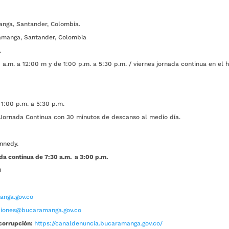
anga, Santander, Colombia.
amanga, Santander, Colombia
.
a.m. a 12:00 m y de 1:00 p.m. a 5:30 p.m. / viernes jornada continua en el h
1:00 p.m. a 5:30 p.m.
ada Continua con 30 minutos de descanso al medio día.
nnedy.
da continua de 7:30 a.m. a 3:00 p.m.
0
nga.gov.co
aciones@bucaramanga.gov.co
corrupción:
https://canaldenuncia.bucaramanga.gov.co/