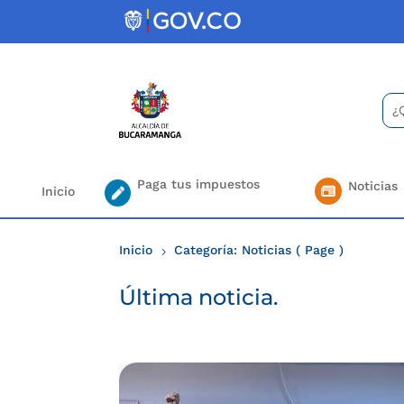
Skip
to
content
Bus
Se
for.
Paga tus impuestos
Noticias
Inicio
Inicio
Categoría: Noticias
( Page )
5
Última noticia.