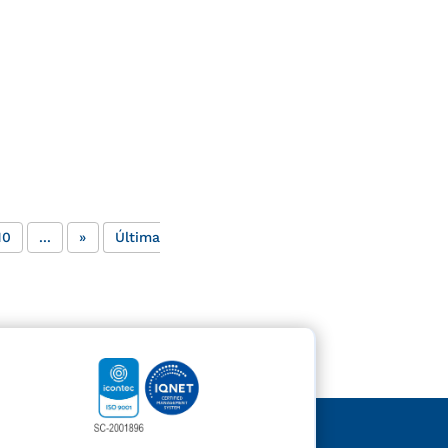
10
...
»
Última