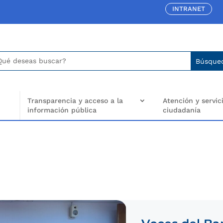
INTRANET
car:
arch
..
Transparencia y acceso a la
Atención y servici
información pública
ciudadanía