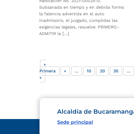
Radicación No. 2021-00025-0.
Subsanada en tiempo y en debida forma
la falencia advertida en el auto
inadmisorio, el juzgado, cumplidas las
exigencias legales, resuelve: PRIMERO.-
ADMITIR la […]
«
Primera
«
...
10
20
30
...
»
Alcaldía de Bucaramang
Sede principal