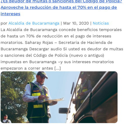
¿Es deudor de multas o sanciones del Código de Policía?
Aproveche la reducción de hasta el 70% en el pago de
intereses
por
Alcaldía de Bucaramanga
|
Mar 10, 2020
|
Noticias
La Alcaldía de Bucaramanga concede beneficios temporales
de hasta un 70% de reducción en el pago de intereses
moratorios. Saharay Rojas – Secretaria de Hacienda de
Bucaramanga Descargar audio Si usted es deudor de multas
o sanciones del Código de Policía (nuevo o antiguo)
impuestas en Bucaramanga –y sus intereses moratorios
empezaron a correr antes […]