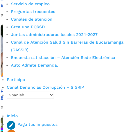
Servicio de empleo
Bucaramanga
Preguntas frecuentes
por
Alcaldía de Bucaramanga
|
Mar 10, 2020
|
Noticias
Canales de atención
Crea una PQRSD
Juntas administradoras locales 2024-2027
Canal de Atención Salud Sin Barreras de Bucaramanga
(CASSIB)
Encuesta satisfacción – Atención Sede Electrónica
Auto Admite Demanda.
Participa
Canal Denuncias Corrupción – SIGRIP
Remodelada cancha construye felicidad en la Institución
Educativa Provenza
por
Alcaldía de Bucaramanga
|
Mar 10, 2020
|
Noticias
Inicio
Paga tus impuestos