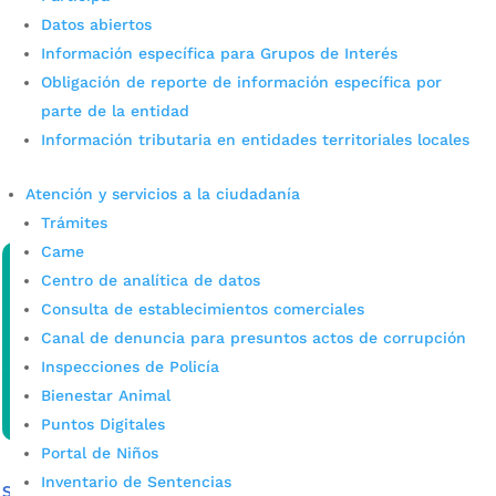
La Alcaldía fortalece la cultura
Datos abiertos
Información específica para Grupos de Interés
de protección a la información
Obligación de reporte de información específica por
por
admin_prensa
|
May 30, 2025
|
Noticias
parte de la entidad
La Alcaldía de Bucaramanga junto a la Oficina Asesora TIC
Información tributaria en entidades territoriales locales
fortalece la cultura de protección a la información y
reafirma su compromiso con la transformación digital
Atención y servicios a la ciudadanía
segura, confiable y al servicio...
Trámites
leer más
Came
Centro de analítica de datos
Consulta de establecimientos comerciales
Canal de denuncia para presuntos actos de corrupción
Inspecciones de Policía
Bienestar Animal
Puntos Digitales
Portal de Niños
Inventario de Sentencias
Seguimiento a emergencias por lluvias- Norte de