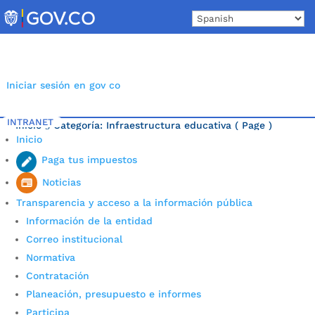
Skip
to
content
Iniciar sesión en gov co
INTRANET
Inicio
Categoría: Infraestructura educativa
( Page )
5
Inicio
Última noticia.
Paga tus impuestos
Noticias
Transparencia y acceso a la información pública
Información de la entidad
Correo institucional
Normativa
Contratación
Planeación, presupuesto e informes
Participa