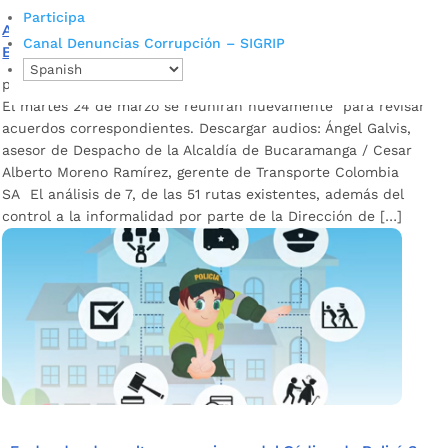
Participa
Avances positivos dejó reunión entre Alcaldía de
Canal Denuncias Corrupción – SIGRIP
Bucaramanga y transportadores del servicio público
por
Alcaldía de Bucaramanga
|
Mar 10, 2020
|
Noticias
El martes 24 de marzo se reunirán nuevamente para revisar
acuerdos correspondientes. Descargar audios: Ángel Galvis,
asesor de Despacho de la Alcaldía de Bucaramanga / Cesar
Alberto Moreno Ramírez, gerente de Transporte Colombia
SA El análisis de 7, de las 51 rutas existentes, además del
control a la informalidad por parte de la Dirección de […]