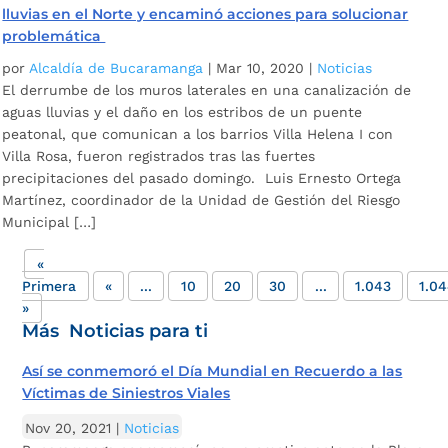
lluvias en el Norte y encaminó acciones para solucionar
problemática
por
Alcaldía de Bucaramanga
|
Mar 10, 2020
|
Noticias
El derrumbe de los muros laterales en una canalización de
aguas lluvias y el daño en los estribos de un puente
peatonal, que comunican a los barrios Villa Helena I con
Villa Rosa, fueron registrados tras las fuertes
precipitaciones del pasado domingo. Luis Ernesto Ortega
Martínez, coordinador de la Unidad de Gestión del Riesgo
Municipal […]
«
Primera
«
...
10
20
30
...
1.043
1.0
»
Más Noticias para ti
Así se conmemoró el Día Mundial en Recuerdo a las
Víctimas de Siniestros Viales
Nov 20, 2021
|
Noticias