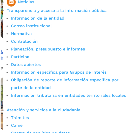
Noticias
Transparencia y acceso a la información pública
Información de la entidad
Correo institucional
Normativa
Contratación
Planeación, presupuesto e informes
Metrobici incluyente en proceso de rehabilitación de
Participa
habitantes de calle
Datos abiertos
por
Alcaldía de Bucaramanga
|
Mar 10, 2020
|
Noticias
Información específica para Grupos de Interés
Obligación de reporte de información específica por
parte de la entidad
Información tributaria en entidades territoriales locales
Atención y servicios a la ciudadanía
Trámites
Came