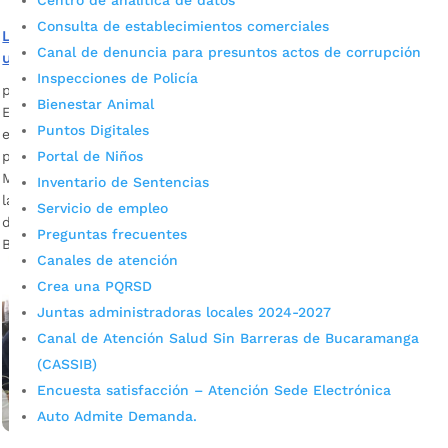
Centro de analítica de datos
Consulta de establecimientos comerciales
La corresponsabilidad con la provincia de Soto Norte será
Canal de denuncia para presuntos actos de corrupción
una realidad
Inspecciones de Policía
por
Alcaldía de Bucaramanga
|
Mar 10, 2020
|
Noticias
Bienestar Animal
El alcalde de Bucaramanga, Juan Carlos Cárdenas Rey,
Puntos Digitales
estuvo reunido con los gobernantes y delegados de la
Portal de Niños
provincia de Soto Norte y la gerente del Acueducto
Metropolitano de Bucaramanga, Zoraida Ortiz, hablando de
Inventario de Sentencias
la corresponsabilidad con la zona y la protección y defensa
Servicio de empleo
del Páramo de Santurbán. Juan Carlos Cárdenas, alcalde de
Preguntas frecuentes
Bucaramanga Descargar audio […]
Canales de atención
Crea una PQRSD
Juntas administradoras locales 2024-2027
Canal de Atención Salud Sin Barreras de Bucaramanga
(CASSIB)
Encuesta satisfacción – Atención Sede Electrónica
Auto Admite Demanda.