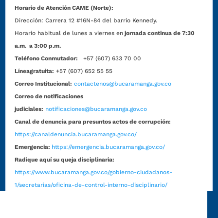
Horario de Atención CAME (Norte):
Dirección:
Carrera 12 #16N-84 del barrio Kennedy.
Horario habitual de lunes a viernes en
jornada continua de 7:30
a.m. a 3:00 p.m.
Teléfono Conmutador:
+57 (607) 633 70 00
Líneagratuita:
+57 (607) 652 55 55
Correo Institucional:
contactenos@bucaramanga.gov.co
Correo de notificaciones
judiciales:
notificaciones@bucaramanga.gov.co
Canal de denuncia para presuntos actos de corrupción:
https://canaldenuncia.bucaramanga.gov.co/
Emergencia:
https://emergencia.bucaramanga.gov.co/
Radique aquí su queja disciplinaria:
https://www.bucaramanga.gov.co/gobierno-ciudadanos-
1/secretarias/oficina-de-control-interno-disciplinario/