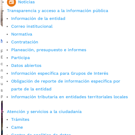
Noticias
Transparencia y acceso a la información pública
Información de la entidad
Correo institucional
Normativa
Metrobici tiene una nueva estación en el Parque Turbay
Contratación
Planeación, presupuesto e informes
por
Alcaldía de Bucaramanga
|
Jul 3, 2020
|
Noticias
El sistema gratuito de bicicletas amplia su cobertura para
Participa
conectar pedaleando a la ciudad en el marco de una
Datos abiertos
movilidad sostenible. Descargar audios: Jennifer Villarreal,
Información específica para Grupos de Interés
operaria de Metrobici en el Parque Turbay / Rosalba Amaya,
Obligación de reporte de información específica por
usuaria de Metrobici Actualmente las estaciones en servicio
parte de la entidad
se ubican en el Parque Estación UIS, Parque Cristo Rey,
Información tributaria en entidades territoriales locales
Parque de Los […]
Atención y servicios a la ciudadanía
Trámites
Came