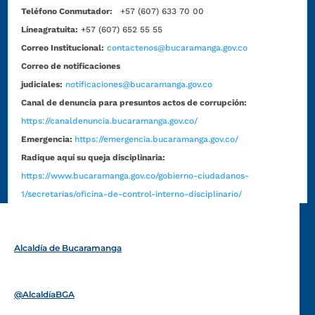
Teléfono Conmutador:
+57 (607) 633 70 00
Líneagratuita:
+57 (607) 652 55 55
Correo Institucional:
contactenos@bucaramanga.gov.co
Correo de notificaciones
judiciales:
notificaciones@bucaramanga.gov.co
Canal de denuncia para presuntos actos de corrupción:
https://canaldenuncia.bucaramanga.gov.co/
Emergencia:
https://emergencia.bucaramanga.gov.co/
Radique aquí su queja disciplinaria:
https://www.bucaramanga.gov.co/gobierno-ciudadanos-
1/secretarias/oficina-de-control-interno-disciplinario/
Alcaldía de Bucaramanga
Funcionarios y contratistas
@AlcaldíaBGA