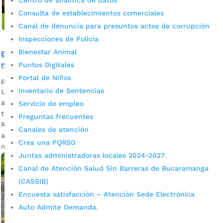
Centro de analítica de datos
Consulta de establecimientos comerciales
Canal de denuncia para presuntos actos de corrupción
Inspecciones de Policía
Bienestar Animal
El Programa Municipal de Ludotecas atiene
mensualmente a 4.400 personas
Puntos Digitales
Portal de Niños
por
Alcaldía de Bucaramanga
|
Jul 3, 2020
|
Noticias
Inventario de Sentencias
La Alcaldía de Bucaramanga tiene en marcha un plan de
acción para orientar de manera inclusiva y virtual, en estos
Servicio de empleo
tiempos de Covid – 19, a la primera infancia. Ana Leonor
Preguntas frecuentes
Rueda, secretaria de Educación de Bucaramanga Descargar
Canales de atención
audio La consigna es el desarrollo físico y mental de los
Crea una PQRSD
menores a través del juego y […]
Juntas administradoras locales 2024-2027
Canal de Atención Salud Sin Barreras de Bucaramanga
(CASSIB)
Encuesta satisfacción – Atención Sede Electrónica
Auto Admite Demanda.