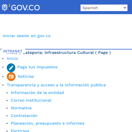
Skip
to
content
Iniciar sesión en gov co
INTRANET
Inicio
Categoría: Infraestructura Cultural
( Page )
5
Inicio
Última noticia.
Paga tus impuestos
Noticias
Transparencia y acceso a la información pública
Información de la entidad
Correo institucional
Normativa
Contratación
Planeación, presupuesto e informes
Participa