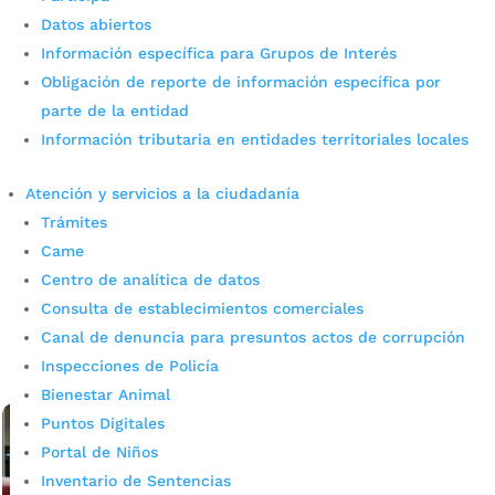
Datos abiertos
Información específica para Grupos de Interés
Obligación de reporte de información específica por
parte de la entidad
Información tributaria en entidades territoriales locales
La memoria se restaura,
Bucaramanga revive su historia
Atención y servicios a la ciudadanía
a través del arte público
Trámites
Came
por
admin_prensa
|
Jun 28, 2025
|
Noticias
Centro de analítica de datos
El patrimonio de una ciudad no solo se mide en metros
Consulta de establecimientos comerciales
cuadrados, sino en los símbolos que narran su pasado y
Canal de denuncia para presuntos actos de corrupción
proyectan su identidad. Por eso, el Instituto Municipal de
Inspecciones de Policía
Cultura y Turismo de...
leer más
Bienestar Animal
Puntos Digitales
Portal de Niños
Inventario de Sentencias