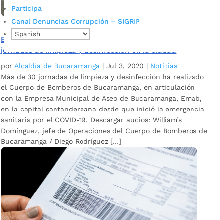
Participa
Canal Denuncias Corrupción – SIGRIP
Bomberos Bucaramanga se ha vinculado a más de 30
jornadas de limpieza y desinfección en la ciudad
por
Alcaldía de Bucaramanga
|
Jul 3, 2020
|
Noticias
Más de 30 jornadas de limpieza y desinfección ha realizado
el Cuerpo de Bomberos de Bucaramanga, en articulación
con la Empresa Municipal de Aseo de Bucaramanga, Emab,
en la capital santandereana desde que inició la emergencia
sanitaria por el COVID-19. Descargar audios: William’s
Domínguez, jefe de Operaciones del Cuerpo de Bomberos de
Bucaramanga / Diego Rodríguez […]