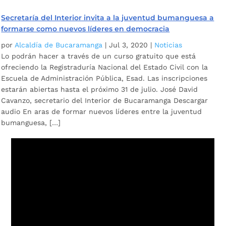
Secretaría del Interior invita a la juventud bumanguesa a
formarse como nuevos líderes en democracia
por
Alcaldía de Bucaramanga
|
Jul 3, 2020
|
Noticias
Lo podrán hacer a través de un curso gratuito que está
ofreciendo la Registraduría Nacional del Estado Civil con la
Escuela de Administración Pública, Esad. Las inscripciones
estarán abiertas hasta el próximo 31 de julio. José David
Cavanzo, secretario del Interior de Bucaramanga Descargar
audio En aras de formar nuevos líderes entre la juventud
bumanguesa, […]