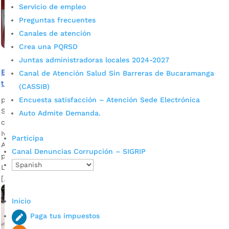
Servicio de empleo
Preguntas frecuentes
Canales de atención
Crea una PQRSD
Juntas administradoras locales 2024-2027
En el Norte y el Mutis se intensificarán los últimos
Canal de Atención Salud Sin Barreras de Bucaramanga
trabajos del contrato de mejoramiento de la malla vial
(CASSIB)
por
Alcaldía de Bucaramanga
|
Jul 3, 2020
|
Noticias
Encuesta satisfacción – Atención Sede Electrónica
Se planea en un mes finalizar las intervenciones. Las 17
Auto Admite Demanda.
comunas de la capital santandereana han sido beneficiadas.
Iván José Vargas, secretario de Infraestructura Descargar
Participa
Audio Cabe decir que la disminución del tráfico vehicular,
Canal Denuncias Corrupción – SIGRIP
por la contingencia del Covid – 19, han agilizado las labores.
La inversión asciende a los $18.884 millones para mejorar la
[…]
Inicio
Paga tus impuestos