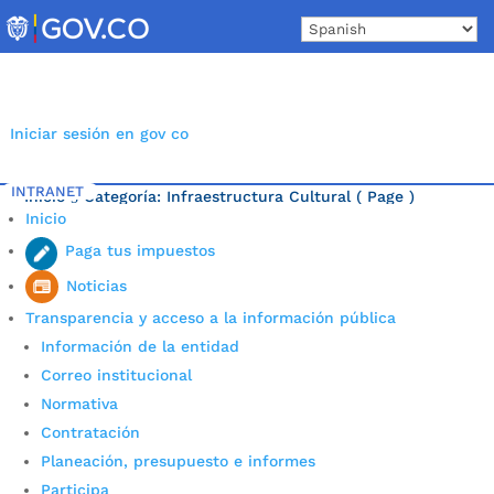
Skip
to
content
Iniciar sesión en gov co
INTRANET
Inicio
Categoría: Infraestructura Cultural
( Page )
5
Inicio
Última noticia.
Paga tus impuestos
Noticias
Transparencia y acceso a la información pública
Información de la entidad
Correo institucional
Normativa
Contratación
Planeación, presupuesto e informes
Participa