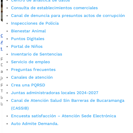
Centro de analítica de datos
Consulta de establecimientos comerciales
Canal de denuncia para presuntos actos de corrupción
Inspecciones de Policía
Bienestar Animal
Con visitas a los barrios y un conversatorio virtual, la
Puntos Digitales
Alcaldía de Bucaramanga conmemora la lucha contra la
Portal de Niños
trata de personas
Inventario de Sentencias
por
Alcaldía de Bucaramanga
|
Jul 27, 2020
|
Noticias
Servicio de empleo
Durante una semana, la Administración Municipal
Preguntas frecuentes
adelantará diversas actividades para conmemorar este 30
Canales de atención
julio, el Día Mundial de lucha contra la trata de
personas. Este lunes, desde las 8:00: a.m., el Bus de la
Crea una PQRSD
Tolerancia recorrerá el norte de la ciudad sensibilizando a
Juntas administradoras locales 2024-2027
los bumangueses acerca de este flagelo que sigue estando
Canal de Atención Salud Sin Barreras de Bucaramanga
latente, más aún con […]
(CASSIB)
Encuesta satisfacción – Atención Sede Electrónica
Auto Admite Demanda.