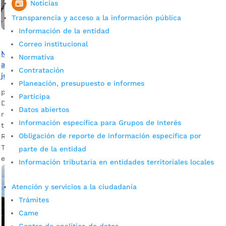
Noticias
Transparencia y acceso a la información pública
Información de la entidad
Correo institucional
Mensaje de la Secretaría de Educación de Bucaramanga
Normativa
a 78 mil estudiantes que estarán desde el lunes 27 de
Contratación
julio en receso escolar
Planeación, presupuesto e informes
por
Alcaldía de Bucaramanga
|
Jul 27, 2020
|
Noticias
Participa
Durante estas dos semanas directivos docentes y docentes
Datos abiertos
revisarán los procesos a seguir en caso de continuar con el
Información específica para Grupos de Interés
trabajo y la educación en casa. Descargue audio: Ana Leonor
Obligación de reporte de información específica por
Rueda Vivas, secretaria de Educación Bucaramanga
Teniendo en cuenta que desde este lunes 27 de julio y hasta
parte de la entidad
el domingo 9 de agosto 78 mil estudiantes […]
Información tributaria en entidades territoriales locales
Atención y servicios a la ciudadanía
Trámites
Came