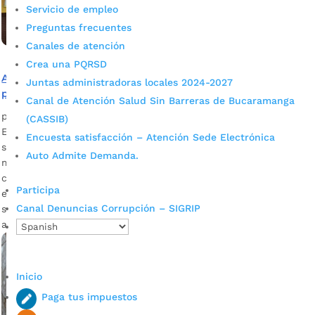
Servicio de empleo
Preguntas frecuentes
Canales de atención
Crea una PQRSD
Alcaldía de Bucaramanga modernizará alumbrado
Juntas administradoras locales 2024-2027
público de la carrera 16 con avenida Quebradaseca
Canal de Atención Salud Sin Barreras de Bucaramanga
por
Alcaldía de Bucaramanga
|
Jul 27, 2020
|
Noticias
(CASSIB)
El proyecto hace parte del plan de trabajo trazado para este
Encuesta satisfacción – Atención Sede Electrónica
segundo semestre del año. La inversión asciende a los $500
Auto Admite Demanda.
millones. Descargue audio: Carlos Saúl Hernández,
coordinador de la Oficina de Alumbrado Público El propósito
Participa
es impulsar una transformación eficiente en este concurrido
Canal Denuncias Corrupción – SIGRIP
sector de la ciudad. Con espacios públicos seguros y
amables se […]
Inicio
Paga tus impuestos