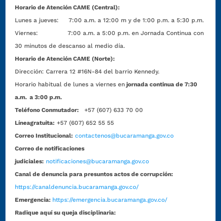
Horario de Atención CAME (Central):
Lunes a jueves: 7:00 a.m. a 12:00 m y de 1:00 p.m. a 5:30 p.m.
Viernes: 7:00 a.m. a 5:00 p.m. en Jornada Continua con
30 minutos de descanso al medio día.
Horario de Atención CAME (Norte):
Dirección:
Carrera 12 #16N-84 del barrio Kennedy.
Horario habitual de lunes a viernes en
jornada continua de 7:30
a.m. a 3:00 p.m.
Teléfono Conmutador:
+57 (607) 633 70 00
Líneagratuita:
+57 (607) 652 55 55
Correo Institucional:
contactenos@bucaramanga.gov.co
Correo de notificaciones
judiciales:
notificaciones@bucaramanga.gov.co
Canal de denuncia para presuntos actos de corrupción:
https://canaldenuncia.bucaramanga.gov.co/
Emergencia:
https://emergencia.bucaramanga.gov.co/
Radique aquí su queja disciplinaria: