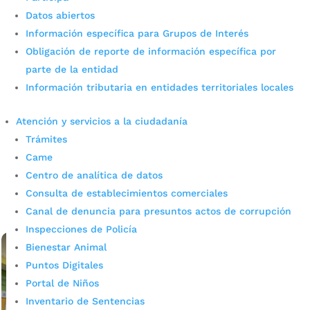
Datos abiertos
Información específica para Grupos de Interés
Bucaramanga avanza en la
Obligación de reporte de información específica por
legalización de barrios: segundo
parte de la entidad
Información tributaria en entidades territoriales locales
día de mesa de trabajo junto al
Ministerio de Vivienda
Atención y servicios a la ciudadanía
Trámites
por
admin_prensa
|
Jul 4, 2025
|
Noticias
Came
En el marco del compromiso con el desarrollo urbano y
Centro de analítica de datos
rural del municipio a través de la legalización de barrios,
Consulta de establecimientos comerciales
se llevó a cabo el segundo día de la mesa de trabajo
liderada por la Secretaría de...
Canal de denuncia para presuntos actos de corrupción
leer más
Inspecciones de Policía
Bienestar Animal
Puntos Digitales
Portal de Niños
Inventario de Sentencias