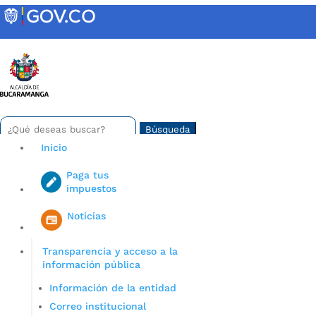
Skip
to
content
INTRANET
Buscar:
Search
for...
Inicio
Paga tus
impuestos
Iniciar sesión en gov co
Noticias
Transparencia y acceso a la
información pública
Información de la entidad
Correo institucional