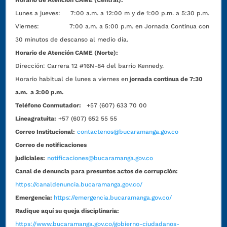
Horario de Atención CAME (Central):
Lunes a jueves: 7:00 a.m. a 12:00 m y de 1:00 p.m. a 5:30 p.m.
Viernes: 7:00 a.m. a 5:00 p.m. en Jornada Continua con
30 minutos de descanso al medio día.
Horario de Atención CAME (Norte):
Dirección:
Carrera 12 #16N-84 del barrio Kennedy.
Horario habitual de lunes a viernes en
jornada continua de 7:30
a.m. a 3:00 p.m.
Teléfono Conmutador:
+57 (607) 633 70 00
Líneagratuita:
+57 (607) 652 55 55
Correo Institucional:
contactenos@bucaramanga.gov.co
Correo de notificaciones
judiciales:
notificaciones@bucaramanga.gov.co
Canal de denuncia para presuntos actos de corrupción:
https://canaldenuncia.bucaramanga.gov.co/
Emergencia:
https://emergencia.bucaramanga.gov.co/
Radique aquí su queja disciplinaria:
https://www.bucaramanga.gov.co/gobierno-ciudadanos-