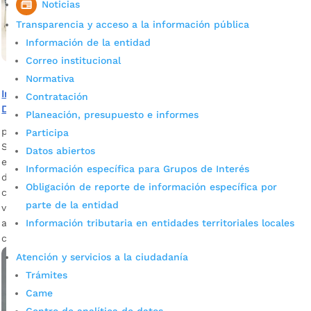
Noticias
Transparencia y acceso a la información pública
Información de la entidad
Correo institucional
Normativa
Inscribirse en las capacitaciones que ofrecen los Puntos
Contratación
Digitales de Bucaramanga
Planeación, presupuesto e informes
por
Alcaldía de Bucaramanga
|
Mar 9, 2020
|
Noticias
Participa
Son certificados por el SENA y facilitan el comienzo de un
Datos abiertos
emprendimiento. Regresan nuevamente los cursos y talleres
Información específica para Grupos de Interés
de formación a los ocho (8) Puntos Digitales ubicados en la
Obligación de reporte de información específica por
ciudad para el servicio y el emprendimiento de población
parte de la entidad
vulnerable. Durante los últimos cuatro años, fueron
Información tributaria en entidades territoriales locales
atendidas 350 mil personas de escaso recursos y además
certificadas […]
Atención y servicios a la ciudadanía
Trámites
Came