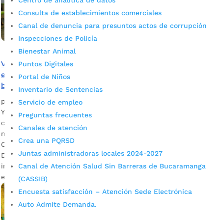
Centro de analítica de datos
Consulta de establecimientos comerciales
Canal de denuncia para presuntos actos de corrupción
Inspecciones de Policía
Bienestar Animal
Visite la ludoteca del Centro Cultural del Oriente, un
Puntos Digitales
espacio inclusivo y de enseñanza para la niñez
Portal de Niños
bumanguesa
Inventario de Sentencias
por
Alcaldía de Bucaramanga
|
Mar 9, 2020
|
Noticias
Servicio de empleo
Ya abrió sus puertas este centro infantil, ubicado en la
Preguntas frecuentes
carrera 19 No. 31 -73, que le apuesta al desarrollo físico y
Canales de atención
mental de los menores a través del juego. Lisbeth Anaya
Crea una PQRSD
Cáceres, docente del Programa Municipal de Ludotecas
Juntas administradoras locales 2024-2027
Descargar audio Libros, material audio-visual, disfraces,
instrumentos musicales, figuras, muñecos y accesorios,
Canal de Atención Salud Sin Barreras de Bucaramanga
entre otros elementos, contribuyen […]
(CASSIB)
Encuesta satisfacción – Atención Sede Electrónica
Auto Admite Demanda.