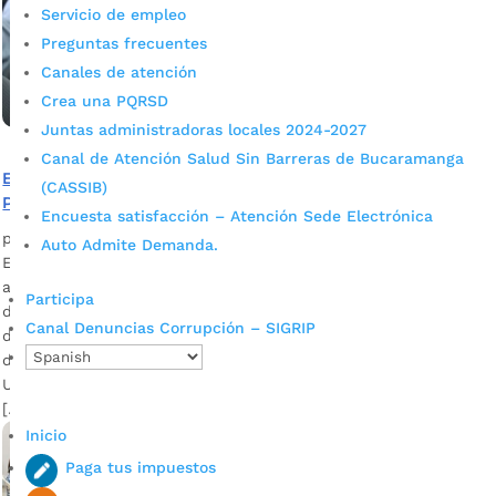
Servicio de empleo
Preguntas frecuentes
Canales de atención
Crea una PQRSD
Juntas administradoras locales 2024-2027
Canal de Atención Salud Sin Barreras de Bucaramanga
El 10 de marzo se pone al servicio el Centro del
(CASSIB)
Pensamiento para la Cuarta Revolución Industrial
Encuesta satisfacción – Atención Sede Electrónica
por
Alcaldía de Bucaramanga
|
Mar 9, 2020
|
Noticias
Auto Admite Demanda.
Este sitio permite afianzar las destrezas digitales y acceder
al intercambio de experiencias para llevar a cabo una idea
Participa
de negocio TIC. Edson Andrés Gómez Cárdenas, asesor TIC
Canal Denuncias Corrupción – SIGRIP
de la Alcaldía de Bucaramanga Descargar audio La Alcaldía
de Bucaramanga y las Unidades Tecnológicas de Santander,
UTS, reabrirán este martes 10 de marzo el antiguo ViveLab,
[…]
Inicio
Paga tus impuestos