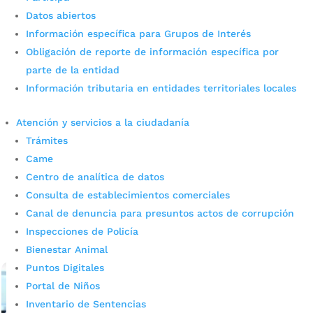
Datos abiertos
Información específica para Grupos de Interés
Obligación de reporte de información específica por
Negocios nocturnos en Cuadra
parte de la entidad
Información tributaria en entidades territoriales locales
Play fueron cerrados por
incumplir norma de ruido
Atención y servicios a la ciudadanía
Trámites
ambiental
Came
Centro de analítica de datos
por
admin_prensa
|
May 30, 2025
|
Noticias
Durante un operativo de control, la Alcaldía de
Consulta de establecimientos comerciales
Bucaramanga aplicó medidas de cierre a negocios
Canal de denuncia para presuntos actos de corrupción
nocturnos en Cuadra Play que superaban los niveles de
Inspecciones de Policía
ruido permitidos, según la resolución 0627 de...
Bienestar Animal
leer más
Puntos Digitales
Portal de Niños
Inventario de Sentencias