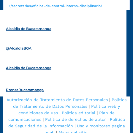
1/secretarias/oficina-de-control-interno-disciplinario/
Alcaldía de Bucaramanga
Funcionarios y contratistas
@AlcaldíaBGA
Alcaldía de Bucaramanga
PrensaBucaramanga
Autorización de Tratamiento de Datos Personales
|
Política
de Tratamiento de Datos Personales
|
Política web y
condiciones de uso
|
Política editorial
|
Plan de
comunicaciones
|
Política de derechos de autor
|
Política
de Seguridad de la Información
|
Uso y monitoreo pagina
web
|
Mapa del sitio