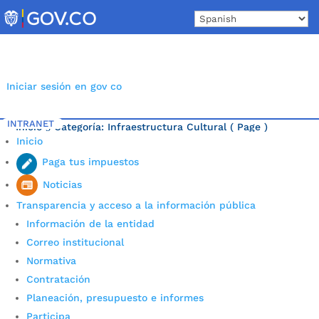
Skip
to
content
Iniciar sesión en gov co
INTRANET
Inicio
Categoría: Infraestructura Cultural
( Page )
5
Inicio
Última noticia.
Paga tus impuestos
Noticias
Transparencia y acceso a la información pública
Información de la entidad
Correo institucional
Normativa
Contratación
Planeación, presupuesto e informes
Participa