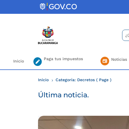
Skip
to
content
Bus
Se
for.
Paga tus impuestos
Noticias
Inicio
Inicio
Categoría: Decretos
( Page )
5
Última noticia.