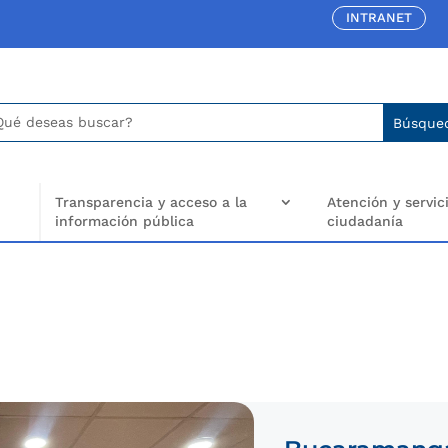
INTRANET
car:
arch
..
Transparencia y acceso a la
Atención y servici
información pública
ciudadanía