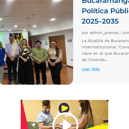
Bucaramanga
Política Públ
2025–2035
por
admin_prensa
|
Jun
La Alcaldía de Bucarama
interinstitucional "Con
clave en el que Bucara
de Vivienda...
Leer Más