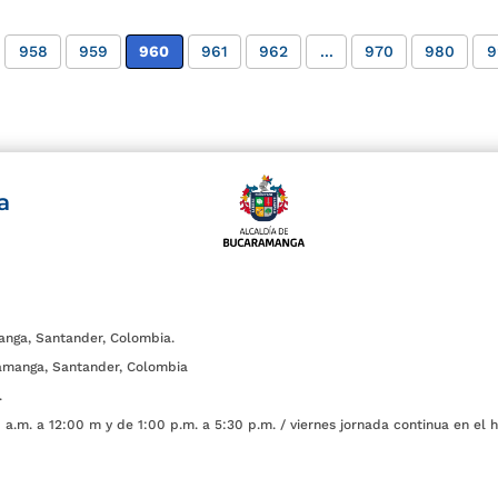
958
959
960
961
962
...
970
980
9
a
anga, Santander, Colombia.
amanga, Santander, Colombia
.
a.m. a 12:00 m y de 1:00 p.m. a 5:30 p.m. / viernes jornada continua en el h