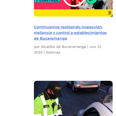
Continuamos realizando inspección,
vigilancia y control a establecimientos
de Bucaramanga
por
Alcaldía de Bucaramanga
|
Jun 21,
2020
|
Noticias