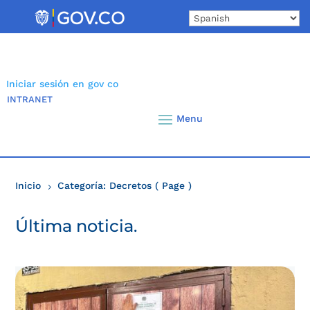
Skip
to
content
Iniciar sesión en gov co
INTRANET
Inicio
Categoría: Decretos
( Page )
5
Última noticia.