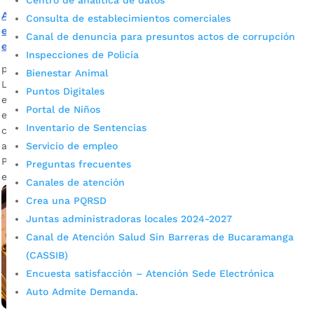
Centro de analítica de datos
Alcaldía brinda nuevas facilidades para el registro de
Consulta de establecimientos comerciales
empresas en la página web
Canal de denuncia para presuntos actos de corrupción
emergencia.bucaramanga.gov.co
Inspecciones de Policía
por
Alcaldía de Bucaramanga
|
May 13, 2020
|
Noticias
Bienestar Animal
La Alcaldía de Bucaramanga le apostó a mejorar la
Puntos Digitales
experiencia del usuario en el marco de los requisitos
Portal de Niños
establecidos para la reactivación económica gradual en la
Inventario de Sentencias
ciudad. Edson Gómez, asesor de la Oficina TIC Descargar
Servicio de empleo
audio La reactivación económica durante el Aislamiento
Preventivo Obligatorio es una realidad. Por eso, y pensando
Preguntas frecuentes
en el bienestar de […]
Canales de atención
Crea una PQRSD
Juntas administradoras locales 2024-2027
Canal de Atención Salud Sin Barreras de Bucaramanga
(CASSIB)
Encuesta satisfacción – Atención Sede Electrónica
Auto Admite Demanda.