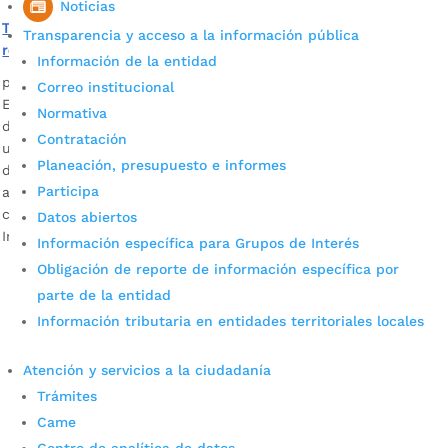
Noticias
Trabajamos en acciones que permitan identificar
Transparencia y acceso a la información pública
reemplazo de El Carrasco
Información de la entidad
por
Alcaldía de Bucaramanga
|
May 13, 2020
|
Noticias
Correo institucional
En diálogo con la Mesa Técnica Ambiental para la búsqueda
Normativa
del nuevo sitio de disposición final de residuos sólidos
Contratación
urbanos, el alcalde Juan Carlos Cárdenas y sus homólogos
Planeación, presupuesto e informes
del área metropolitana, junto al mandatario de Lebrija,
Participa
avanzaron en compromisos. Como parte de la continuidad
con el estudio técnico que adelanta la Universidad
Datos abiertos
Industrial de Santander, […]
Información específica para Grupos de Interés
Obligación de reporte de información específica por
parte de la entidad
Información tributaria en entidades territoriales locales
Atención y servicios a la ciudadanía
Trámites
Came