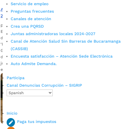
Servicio de empleo
Avanzamos en la discusión del Plan de Desarrollo 2020-
Preguntas frecuentes
2023 con la comunidad y representantes de las víctimas
Canales de atención
por
Alcaldía de Bucaramanga
|
May 13, 2020
|
Noticias
Crea una PQRSD
En la que fue la segunda jornada de sesiones plenarias para
Juntas administradoras locales 2024-2027
discutir el proyecto del Plan de Desarrollo 2020-2023
Canal de Atención Salud Sin Barreras de Bucaramanga
‘Bucaramanga, ciudad de oportunidades’, el equipo de
(CASSIB)
Gobierno de la Alcaldía de Bucaramanga atendió a
Encuesta satisfacción – Atención Sede Electrónica
diferentes inquietudes de la comunidad. En una primera
jornada que tuvo como finalidad profundizar en la Línea
Auto Admite Demanda.
estratégica 1 del Plan […]
Participa
Canal Denuncias Corrupción – SIGRIP
Inicio
Paga tus impuestos