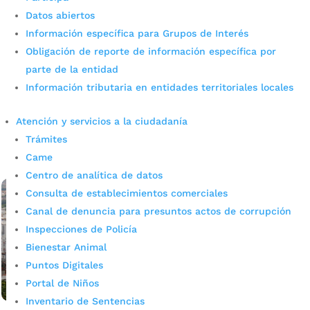
Datos abiertos
Información específica para Grupos de Interés
Cristal Bajo tendrá obra de
Obligación de reporte de información específica por
mitigación
parte de la entidad
Información tributaria en entidades territoriales locales
por
admin_prensa
|
Jun 13, 2025
|
Noticias
Se acabó la espera: Cristal Bajo tendrá obra de
Atención y servicios a la ciudadanía
mitigación Full María del Rosario Torres Vargas, secretaria
Trámites
de Infraestructura Más de dos mil personas en el sector
vivían con la zozobra del...
Came
leer más
Centro de analítica de datos
Consulta de establecimientos comerciales
Canal de denuncia para presuntos actos de corrupción
Inspecciones de Policía
Bienestar Animal
Puntos Digitales
Portal de Niños
Inventario de Sentencias