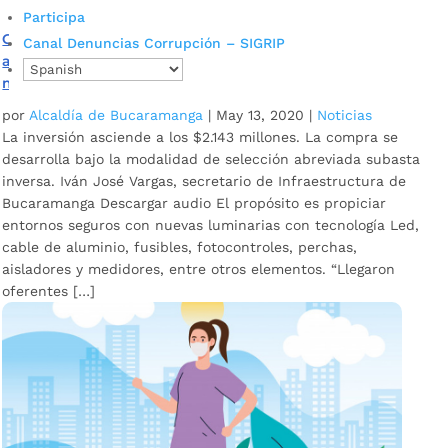
Participa
Cuatro propuestas se presentaron en proceso de
Canal Denuncias Corrupción – SIGRIP
adquisición de materiales eléctricos para el
mantenimiento del alumbrado público
por
Alcaldía de Bucaramanga
|
May 13, 2020
|
Noticias
La inversión asciende a los $2.143 millones. La compra se
desarrolla bajo la modalidad de selección abreviada subasta
inversa. Iván José Vargas, secretario de Infraestructura de
Bucaramanga Descargar audio El propósito es propiciar
entornos seguros con nuevas luminarias con tecnología Led,
cable de aluminio, fusibles, fotocontroles, perchas,
aisladores y medidores, entre otros elementos. “Llegaron
oferentes […]