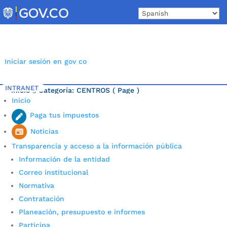
Skip
to
content
Iniciar sesión en gov co
INTRANET
Inicio
Categoría: CENTROS
( Page )
5
Inicio
Última noticia.
Paga tus impuestos
Noticias
Transparencia y acceso a la información pública
Información de la entidad
Correo institucional
Normativa
Contratación
Planeación, presupuesto e informes
Participa