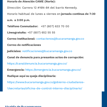
Horario de Atención CAME (Norte):
Dirección:
Carrera 12 #16N-84 del barrio Kennedy.
Horario habitual de lunes a viernes en
jornada continua de 7:30
a.m. a 3:00 p.m.
Teléfono Conmutador:
+57 (607) 633 70 00
Líneagratuita:
+57 (607) 652 55 55
Correo Institucional:
contactenos@bucaramanga.gov.co
Correo de notificaciones
judiciales:
notificaciones@bucaramanga.gov.co
Canal de denuncia para presuntos actos de corrupción:
https://canaldenuncia.bucaramanga.gov.co/
Emergencia:
https://emergencia.bucaramanga.gov.co/
Radique aquí su queja disciplinaria:
https://www.bucaramanga.gov.co/gobierno-ciudadanos-
1/secretarias/oficina-de-control-interno-disciplinario/
Alcaldía de Bucaramanga