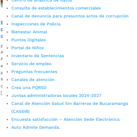
Centro de analítica de datos
Consulta de establecimientos comerciales
Canal de denuncia para presuntos actos de corrupción
Becas para la educación superior continuarán y son
Inspecciones de Policía
prioridad del Plan de Desarrollo ‘Bucaramanga, ciudad
Bienestar Animal
de oportunidades’
Puntos Digitales
por
Alcaldía de Bucaramanga
|
May 15, 2020
|
Noticias
Portal de Niños
A través de la discusión constructiva para la aprobación del
Inventario de Sentencias
Plan de Desarrollo, las comunidades continúan aportando
Servicio de empleo
en la consolidación de una hoja de ruta incluyente y
Preguntas frecuentes
participativa en beneficio de los ciudadanos. Ana Leonor
Rueda, secretaria Educación Bga Descargar audio No es
Canales de atención
cierto que el subsidio o beca a estudiantes de estratos 1, 2
Crea una PQRSD
[…]
Juntas administradoras locales 2024-2027
Canal de Atención Salud Sin Barreras de Bucaramanga
(CASSIB)
Encuesta satisfacción – Atención Sede Electrónica
Auto Admite Demanda.