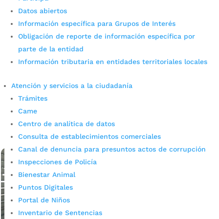
Datos abiertos
Información específica para Grupos de Interés
Obligación de reporte de información específica por
Inversión de más de 8 mil
parte de la entidad
Información tributaria en entidades territoriales locales
millones de pesos
Atención y servicios a la ciudadanía
por
admin_prensa
|
Jun 17, 2025
|
Noticias
Trámites
Inversión de más de 8 mil millones de pesos para
modernizar y garantizar la calidad del transporte en
Came
Bucaramanga Full Richard Caicedo Jefe de Gobernanza
Centro de analítica de datos
En un paso decisivo hacia la modernización y...
Consulta de establecimientos comerciales
leer más
Canal de denuncia para presuntos actos de corrupción
Inspecciones de Policía
Bienestar Animal
Puntos Digitales
Portal de Niños
Inventario de Sentencias