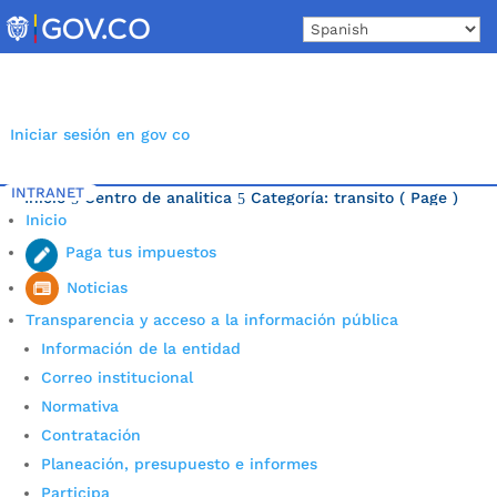
Skip
to
content
Iniciar sesión en gov co
INTRANET
Inicio
Centro de analitica
Categoría: transito
( Page )
5
5
Inicio
Última noticia.
Paga tus impuestos
Noticias
Transparencia y acceso a la información pública
Información de la entidad
Correo institucional
Normativa
Contratación
Planeación, presupuesto e informes
Participa