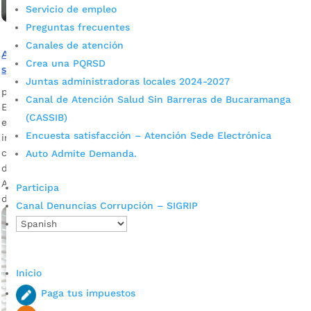
Servicio de empleo
Preguntas frecuentes
Canales de atención
Alcalde de Bucaramanga verificó instalación de
Crea una PQRSD
señalética en Metrolínea
Juntas administradoras locales 2024-2027
por
Alcaldía de Bucaramanga
|
May 15, 2020
|
Noticias
Canal de Atención Salud Sin Barreras de Bucaramanga
El mandatario local, Juan Carlos Cárdenas Rey, visitó la
(CASSIB)
estación de Provenza de Metrolínea para verificar la
Encuesta satisfacción – Atención Sede Electrónica
instalación de la señalética en el lugar, así como el
cumplimiento de la ciudadanía con las normas de
Auto Admite Demanda.
distanciamiento social y de protección. Descargar audio:
Alcalde de Bucaramanga, Juan Carlos Cárdenas Desde las 7
Participa
de la mañana el […]
Canal Denuncias Corrupción – SIGRIP
Inicio
Paga tus impuestos