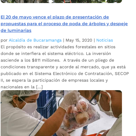
El 20 de mayo vence el plazo de presentación de
propuestas para el proceso de poda de árboles y despeje
de luminarias
por
Alcaldía de Bucaramanga
|
May 15, 2020
|
Noticias
El propósito es realizar actividades forestales en sitios
donde se interfiera el sistema eléctrico. La inversión
asciende a los $811 millones. A través de un pliego de
condiciones transparente y acorde al mercado, que ya está
publicado en el Sistema Electrónico de Contratación, SECOP
II, se espera la participación de empresas locales y
nacionales en la […]