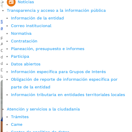
Noticias
Transparencia y acceso a la información pública
Información de la entidad
Seguiremos denunciando acciones corruptas que
Correo institucional
afecten los recursos y el bienestar de los ciudadanos
Normativa
por
Alcaldía de Bucaramanga
|
May 15, 2020
|
Noticias
Contratación
Atendiendo a un directriz clara del alcalde Juan Carlos
Planeación, presupuesto e informes
Cárdenas, desde la Secretaría de Desarrollo Social se
Participa
denunció ante la Fiscalía y la Contraloría a uno de los asilos
de Bucaramanga por presunta corrupción. La secretaria de
Datos abiertos
Desarrollo Social, Natalia Durán, denunció ante la Fiscalía y
Información específica para Grupos de Interés
la Contraloría un presunto caso de corrupción en el […]
Obligación de reporte de información específica por
parte de la entidad
Información tributaria en entidades territoriales locales
Atención y servicios a la ciudadanía
Trámites
Came