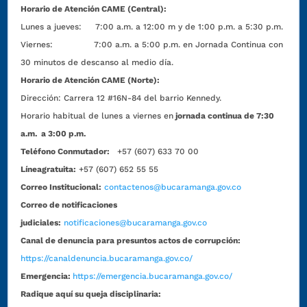
Horario de Atención CAME (Central):
Lunes a jueves: 7:00 a.m. a 12:00 m y de 1:00 p.m. a 5:30 p.m.
Viernes: 7:00 a.m. a 5:00 p.m. en Jornada Continua con
30 minutos de descanso al medio día.
Horario de Atención CAME (Norte):
Dirección:
Carrera 12 #16N-84 del barrio Kennedy.
Horario habitual de lunes a viernes en
jornada continua de 7:30
a.m. a 3:00 p.m.
Teléfono Conmutador:
+57 (607) 633 70 00
Líneagratuita:
+57 (607) 652 55 55
Correo Institucional:
contactenos@bucaramanga.gov.co
Correo de notificaciones
judiciales:
notificaciones@bucaramanga.gov.co
Canal de denuncia para presuntos actos de corrupción:
https://canaldenuncia.bucaramanga.gov.co/
Emergencia:
https://emergencia.bucaramanga.gov.co/
Radique aquí su queja disciplinaria: