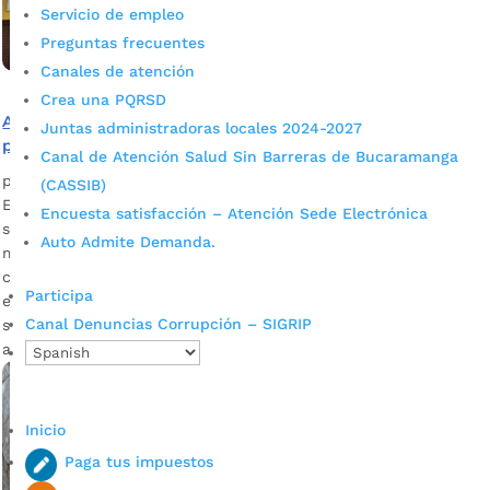
Servicio de empleo
Preguntas frecuentes
Canales de atención
Crea una PQRSD
Alcaldía de Bucaramanga modernizará alumbrado
Juntas administradoras locales 2024-2027
público de la carrera 16 con avenida Quebradaseca
Canal de Atención Salud Sin Barreras de Bucaramanga
por
Alcaldía de Bucaramanga
|
Jul 27, 2020
|
Noticias
(CASSIB)
El proyecto hace parte del plan de trabajo trazado para este
Encuesta satisfacción – Atención Sede Electrónica
segundo semestre del año. La inversión asciende a los $500
Auto Admite Demanda.
millones. Descargue audio: Carlos Saúl Hernández,
coordinador de la Oficina de Alumbrado Público El propósito
Participa
es impulsar una transformación eficiente en este concurrido
Canal Denuncias Corrupción – SIGRIP
sector de la ciudad. Con espacios públicos seguros y
amables se […]
Inicio
Paga tus impuestos