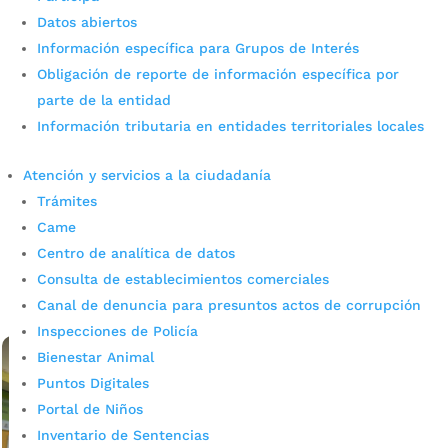
Datos abiertos
Información específica para Grupos de Interés
Bucaramanga avanza en la
Obligación de reporte de información específica por
legalización de barrios: segundo
parte de la entidad
Información tributaria en entidades territoriales locales
día de mesa de trabajo junto al
Ministerio de Vivienda
Atención y servicios a la ciudadanía
Trámites
por
admin_prensa
|
Jul 4, 2025
|
Noticias
Came
En el marco del compromiso con el desarrollo urbano y
Centro de analítica de datos
rural del municipio a través de la legalización de barrios,
Consulta de establecimientos comerciales
se llevó a cabo el segundo día de la mesa de trabajo
liderada por la Secretaría de...
Canal de denuncia para presuntos actos de corrupción
leer más
Inspecciones de Policía
Bienestar Animal
Puntos Digitales
Portal de Niños
Inventario de Sentencias