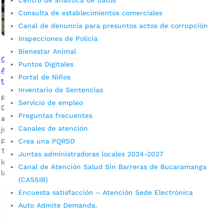
Centro de analítica de datos
Consulta de establecimientos comerciales
Canal de denuncia para presuntos actos de corrupción
Inspecciones de Policía
Bienestar Animal
Con visitas a los barrios y un conversatorio virtual, la
Puntos Digitales
Alcaldía de Bucaramanga conmemora la lucha contra la
Portal de Niños
trata de personas
Inventario de Sentencias
por
Alcaldía de Bucaramanga
|
Jul 27, 2020
|
Noticias
Servicio de empleo
Durante una semana, la Administración Municipal
Preguntas frecuentes
adelantará diversas actividades para conmemorar este 30
Canales de atención
julio, el Día Mundial de lucha contra la trata de
personas. Este lunes, desde las 8:00: a.m., el Bus de la
Crea una PQRSD
Tolerancia recorrerá el norte de la ciudad sensibilizando a
Juntas administradoras locales 2024-2027
los bumangueses acerca de este flagelo que sigue estando
Canal de Atención Salud Sin Barreras de Bucaramanga
latente, más aún con […]
(CASSIB)
Encuesta satisfacción – Atención Sede Electrónica
Auto Admite Demanda.