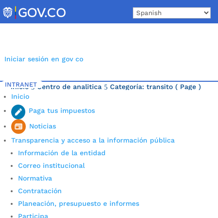
Skip
to
content
Iniciar sesión en gov co
INTRANET
Inicio
Centro de analitica
Categoría: transito
( Page )
5
5
Inicio
Última noticia.
Paga tus impuestos
Noticias
Transparencia y acceso a la información pública
Información de la entidad
Correo institucional
Normativa
Contratación
Planeación, presupuesto e informes
Participa