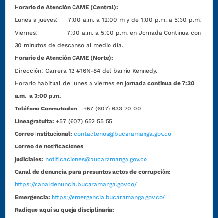
Horario de Atención CAME (Central):
Lunes a jueves: 7:00 a.m. a 12:00 m y de 1:00 p.m. a 5:30 p.m.
Viernes: 7:00 a.m. a 5:00 p.m. en Jornada Continua con
30 minutos de descanso al medio día.
Horario de Atención CAME (Norte):
Dirección:
Carrera 12 #16N-84 del barrio Kennedy.
Horario habitual de lunes a viernes en
jornada continua de 7:30
a.m. a 3:00 p.m.
Teléfono Conmutador:
+57 (607) 633 70 00
Líneagratuita:
+57 (607) 652 55 55
Correo Institucional:
contactenos@bucaramanga.gov.co
Correo de notificaciones
judiciales:
notificaciones@bucaramanga.gov.co
Canal de denuncia para presuntos actos de corrupción:
https://canaldenuncia.bucaramanga.gov.co/
Emergencia:
https://emergencia.bucaramanga.gov.co/
Radique aquí su queja disciplinaria: