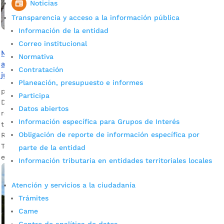
Noticias
Transparencia y acceso a la información pública
Información de la entidad
Correo institucional
Mensaje de la Secretaría de Educación de Bucaramanga
Normativa
a 78 mil estudiantes que estarán desde el lunes 27 de
Contratación
julio en receso escolar
Planeación, presupuesto e informes
por
Alcaldía de Bucaramanga
|
Jul 27, 2020
|
Noticias
Participa
Durante estas dos semanas directivos docentes y docentes
Datos abiertos
revisarán los procesos a seguir en caso de continuar con el
Información específica para Grupos de Interés
trabajo y la educación en casa. Descargue audio: Ana Leonor
Obligación de reporte de información específica por
Rueda Vivas, secretaria de Educación Bucaramanga
Teniendo en cuenta que desde este lunes 27 de julio y hasta
parte de la entidad
el domingo 9 de agosto 78 mil estudiantes […]
Información tributaria en entidades territoriales locales
Atención y servicios a la ciudadanía
Trámites
Came