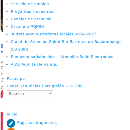
Servicio de empleo
Preguntas frecuentes
Canales de atención
Crea una PQRSD
Juntas administradoras locales 2024-2027
Canal de Atención Salud Sin Barreras de Bucaramanga
Secretaría de Salud invita a todos los bumangueses a
(CASSIB)
mantener su afiliación al régimen subsidiado
Encuesta satisfacción – Atención Sede Electrónica
por
admin_prensa
|
Jun 28, 2025
|
Noticias
Auto Admite Demanda.
Circular 00000014 de 2024 del Ministerio de Salud y
Protección Social orienta a los entes territoriales a priorizar
Participa
la aplicación de encuestas SISBÉN para garantizar el acceso
Canal Denuncias Corrupción – SIGRIP
y permanencia en el sistema de salud.
Inicio
Paga tus impuestos