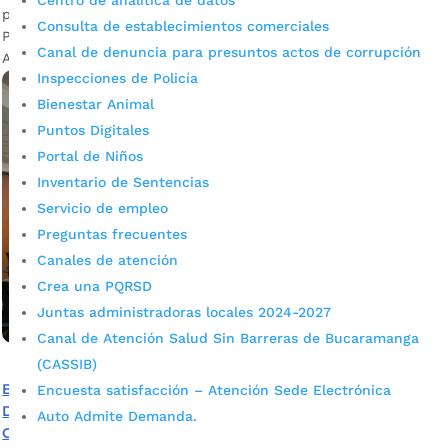
Centro de analítica de datos
por
admin_prensa
|
Jun 28, 2025
|
Noticias
Consulta de establecimientos comerciales
Primera temporada de un nuevo programa radial llamado AL
Canal de denuncia para presuntos actos de corrupción
AIRE
Inspecciones de Policía
Bienestar Animal
Puntos Digitales
Portal de Niños
Inventario de Sentencias
Servicio de empleo
Preguntas frecuentes
Canales de atención
Crea una PQRSD
Juntas administradoras locales 2024-2027
Canal de Atención Salud Sin Barreras de Bucaramanga
(CASSIB)
Bucaramanga avanza en su Política Pública de
Encuesta satisfacción – Atención Sede Electrónica
Discapacidad: actores claves se reúnen en el Tercer
Auto Admite Demanda.
Comité Municipal de 2025