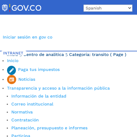
Skip
to
content
Iniciar sesión en gov co
INTRANET
Inicio
Centro de analitica
Categoría: transito
( Page )
5
5
Inicio
Última noticia.
Paga tus impuestos
Noticias
Transparencia y acceso a la información pública
Información de la entidad
Correo institucional
Normativa
Contratación
Planeación, presupuesto e informes
Participa