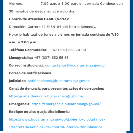
Viernes: 7:00 a.m. a 5:00 p.m. en Jornada Continua con
30 minutos de descanso al medio día.
Horario de Atención CAME (Norte):
Dirección:
Carrera 12 #16N-84 del barrio Kennedy.
Horario habitual de lunes a viernes en
jornada continua de 7:30
a.m. a 3:00 p.m.
Teléfono Conmutador:
+57 (607) 633 70 00
Líneagratuita:
+57 (607) 652 55 55
Correo Institucional:
contactenos@bucaramanga.gov.co
Correo de notificaciones
judiciales:
notificaciones@bucaramanga.gov.co
Canal de denuncia para presuntos actos de corrupción:
https://canaldenuncia.bucaramanga.gov.co/
Emergencia:
https://emergencia.bucaramanga.gov.co/
Radique aquí su queja disciplinaria:
https://www.bucaramanga.gov.co/gobierno-ciudadanos-
1/secretarias/oficina-de-control-interno-disciplinario/