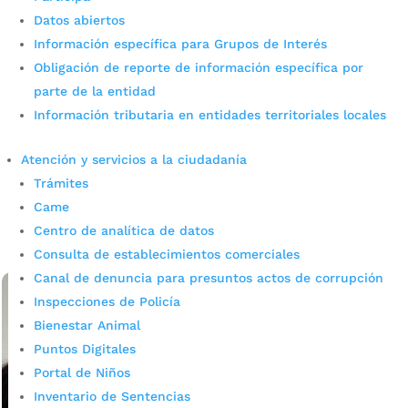
Datos abiertos
Información específica para Grupos de Interés
Obligación de reporte de información específica por
Alcaldía activó monitoreo por
parte de la entidad
Información tributaria en entidades territoriales locales
lluvias recientes
Atención y servicios a la ciudadanía
por
admin_prensa
|
Jun 17, 2026
|
Noticias
Se activó monitoreo permanente permite atender
Trámites
afectaciones ocasionadas por las recientes lluvias en
Came
Bucaramanga. Las lluvias registradas durante las últimas
Centro de analítica de datos
horas en Bucaramanga generaron algunas...
Consulta de establecimientos comerciales
leer más
Canal de denuncia para presuntos actos de corrupción
Inspecciones de Policía
Bienestar Animal
Puntos Digitales
Portal de Niños
Inventario de Sentencias