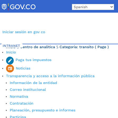
Skip
to
content
Iniciar sesión en gov co
INTRANET
Inicio
Centro de analitica
Categoría: transito
( Page )
5
5
Inicio
Última noticia.
Paga tus impuestos
Noticias
Transparencia y acceso a la información pública
Información de la entidad
Correo institucional
Normativa
Contratación
Planeación, presupuesto e informes
Participa