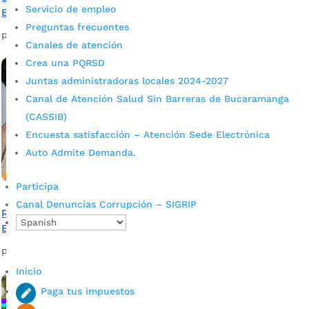
Servicio de empleo
Bucaramanga
Preguntas frecuentes
por
Alcaldía de Bucaramanga
|
Mar 10, 2020
|
Noticias
Canales de atención
Crea una PQRSD
Juntas administradoras locales 2024-2027
Canal de Atención Salud Sin Barreras de Bucaramanga
(CASSIB)
Encuesta satisfacción – Atención Sede Electrónica
Auto Admite Demanda.
Participa
Canal Denuncias Corrupción – SIGRIP
Remodelada cancha construye felicidad en la Institución
Educativa Provenza
por
Alcaldía de Bucaramanga
|
Mar 10, 2020
|
Noticias
Inicio
Paga tus impuestos