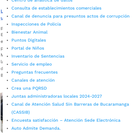
Centro de analítica de datos
Consulta de establecimientos comerciales
La corresponsabilidad con la provincia de Soto Norte será
Canal de denuncia para presuntos actos de corrupción
una realidad
Inspecciones de Policía
por
Alcaldía de Bucaramanga
|
Mar 10, 2020
|
Noticias
Bienestar Animal
El alcalde de Bucaramanga, Juan Carlos Cárdenas Rey,
Puntos Digitales
estuvo reunido con los gobernantes y delegados de la
Portal de Niños
provincia de Soto Norte y la gerente del Acueducto
Metropolitano de Bucaramanga, Zoraida Ortiz, hablando de
Inventario de Sentencias
la corresponsabilidad con la zona y la protección y defensa
Servicio de empleo
del Páramo de Santurbán. Juan Carlos Cárdenas, alcalde de
Preguntas frecuentes
Bucaramanga Descargar audio […]
Canales de atención
Crea una PQRSD
Juntas administradoras locales 2024-2027
Canal de Atención Salud Sin Barreras de Bucaramanga
(CASSIB)
Encuesta satisfacción – Atención Sede Electrónica
Auto Admite Demanda.