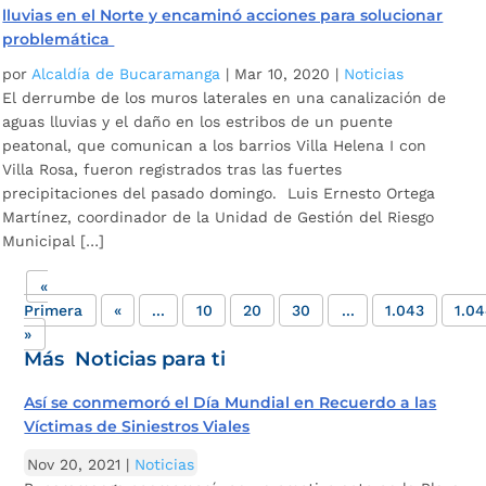
lluvias en el Norte y encaminó acciones para solucionar
problemática
por
Alcaldía de Bucaramanga
|
Mar 10, 2020
|
Noticias
El derrumbe de los muros laterales en una canalización de
aguas lluvias y el daño en los estribos de un puente
peatonal, que comunican a los barrios Villa Helena I con
Villa Rosa, fueron registrados tras las fuertes
precipitaciones del pasado domingo. Luis Ernesto Ortega
Martínez, coordinador de la Unidad de Gestión del Riesgo
Municipal […]
«
Primera
«
...
10
20
30
...
1.043
1.0
»
Más Noticias para ti
Así se conmemoró el Día Mundial en Recuerdo a las
Víctimas de Siniestros Viales
Nov 20, 2021
|
Noticias