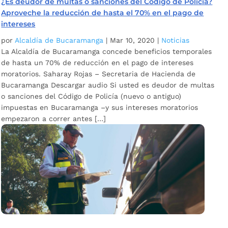
¿Es deudor de multas o sanciones del Código de Policía?
Aproveche la reducción de hasta el 70% en el pago de
intereses
por
Alcaldía de Bucaramanga
|
Mar 10, 2020
|
Noticias
La Alcaldía de Bucaramanga concede beneficios temporales
de hasta un 70% de reducción en el pago de intereses
moratorios. Saharay Rojas – Secretaria de Hacienda de
Bucaramanga Descargar audio Si usted es deudor de multas
o sanciones del Código de Policía (nuevo o antiguo)
impuestas en Bucaramanga –y sus intereses moratorios
empezaron a correr antes […]