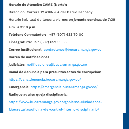
Horario de Atención CAME (Norte):
Dirección:
Carrera 12 #16N-84 del barrio Kennedy.
Horario habitual de lunes a viernes en
jornada continua de 7:30
a.m. a 3:00 p.m.
Teléfono Conmutador:
+57 (607) 633 70 00
Líneagratuita:
+57 (607) 652 55 55
Correo Institucional:
contactenos@bucaramanga.gov.co
Correo de notificaciones
judiciales:
notificaciones@bucaramanga.gov.co
Canal de denuncia para presuntos actos de corrupción:
https://canaldenuncia.bucaramanga.gov.co/
Emergencia:
https://emergencia.bucaramanga.gov.co/
Radique aquí su queja disciplinaria:
https://www.bucaramanga.gov.co/gobierno-ciudadanos-
1/secretarias/oficina-de-control-interno-disciplinario/