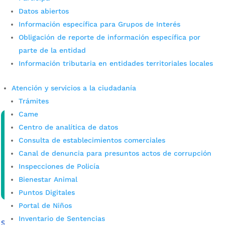
La Alcaldía fortalece la cultura
Datos abiertos
Información específica para Grupos de Interés
de protección a la información
Obligación de reporte de información específica por
por
admin_prensa
|
May 30, 2025
|
Noticias
parte de la entidad
La Alcaldía de Bucaramanga junto a la Oficina Asesora TIC
Información tributaria en entidades territoriales locales
fortalece la cultura de protección a la información y
reafirma su compromiso con la transformación digital
Atención y servicios a la ciudadanía
segura, confiable y al servicio...
Trámites
leer más
Came
Centro de analítica de datos
Consulta de establecimientos comerciales
Canal de denuncia para presuntos actos de corrupción
Inspecciones de Policía
Bienestar Animal
Puntos Digitales
Portal de Niños
Inventario de Sentencias
Seguimiento a emergencias por lluvias- Norte de