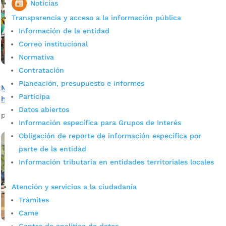
Noticias
Transparencia y acceso a la información pública
Información de la entidad
Correo institucional
Normativa
Contratación
Planeación, presupuesto e informes
Metrobici incluyente en proceso de rehabilitación de
Participa
habitantes de calle
Datos abiertos
por
Alcaldía de Bucaramanga
|
Mar 10, 2020
|
Noticias
Información específica para Grupos de Interés
Obligación de reporte de información específica por
parte de la entidad
Información tributaria en entidades territoriales locales
Atención y servicios a la ciudadanía
Trámites
Came