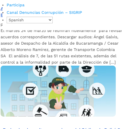
Participa
Avances positivos dejó reunión entre Alcaldía de
Canal Denuncias Corrupción – SIGRIP
Bucaramanga y transportadores del servicio público
por
Alcaldía de Bucaramanga
|
Mar 10, 2020
|
Noticias
El martes 24 de marzo se reunirán nuevamente para revisar
acuerdos correspondientes. Descargar audios: Ángel Galvis,
asesor de Despacho de la Alcaldía de Bucaramanga / Cesar
Alberto Moreno Ramírez, gerente de Transporte Colombia
SA El análisis de 7, de las 51 rutas existentes, además del
control a la informalidad por parte de la Dirección de […]