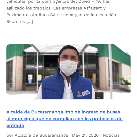
vehicular, por la contingencia del Covid – 19, han
agilizado los trabajos. Las empresas Asfaltart y
Pavimentos Andinos SA se encargan de la ejecución.
Sectores […]
Alcalde de Bucaramanga impide ingreso de buses
al municipio que no cumplían con los protocolos de
entrada
por
Alcaldía de Bucaramanga
|
May 21, 2020
|
Noticias