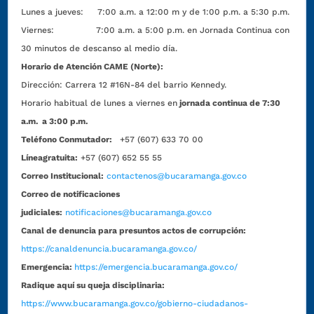
Lunes a jueves: 7:00 a.m. a 12:00 m y de 1:00 p.m. a 5:30 p.m.
Viernes: 7:00 a.m. a 5:00 p.m. en Jornada Continua con
30 minutos de descanso al medio día.
Horario de Atención CAME (Norte):
Dirección:
Carrera 12 #16N-84 del barrio Kennedy.
Horario habitual de lunes a viernes en
jornada continua de 7:30
a.m. a 3:00 p.m.
Teléfono Conmutador:
+57 (607) 633 70 00
Líneagratuita:
+57 (607) 652 55 55
Correo Institucional:
contactenos@bucaramanga.gov.co
Correo de notificaciones
judiciales:
notificaciones@bucaramanga.gov.co
Canal de denuncia para presuntos actos de corrupción:
https://canaldenuncia.bucaramanga.gov.co/
Emergencia:
https://emergencia.bucaramanga.gov.co/
Radique aquí su queja disciplinaria:
https://www.bucaramanga.gov.co/gobierno-ciudadanos-