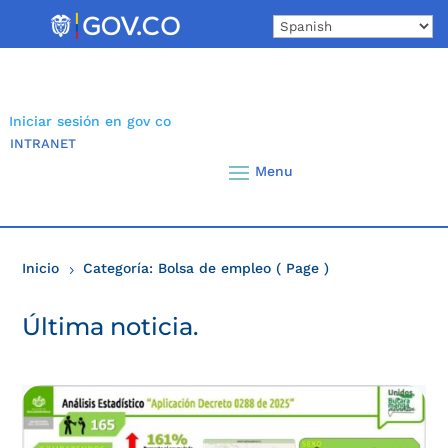
Skip
to
content
Iniciar sesión en gov co
INTRANET
Inicio
Categoría: Bolsa de empleo
( Page )
5
Última noticia.