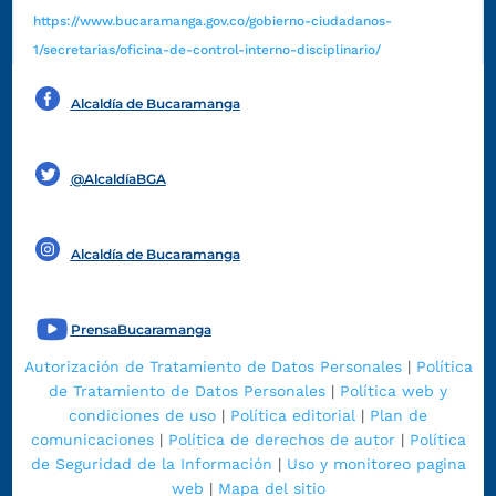
https://www.bucaramanga.gov.co/gobierno-ciudadanos-
1/secretarias/oficina-de-control-interno-disciplinario/
Alcaldía de Bucaramanga
Funcionarios y contratistas
@AlcaldíaBGA
Alcaldía de Bucaramanga
PrensaBucaramanga
Autorización de Tratamiento de Datos Personales
|
Política
de Tratamiento de Datos Personales
|
Política web y
condiciones de uso
|
Política editorial
|
Plan de
comunicaciones
|
Política de derechos de autor
|
Política
de Seguridad de la Información
|
Uso y monitoreo pagina
web
|
Mapa del sitio