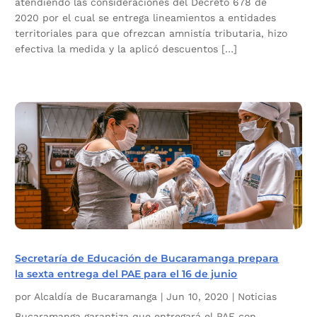
atendiendo las consideraciones del Decreto 678 de
2020 por el cual se entrega lineamientos a entidades
territoriales para que ofrezcan amnistía tributaria, hizo
efectiva la medida y la aplicó descuentos […]
Secretaría de Educación de Bucaramanga prepara
la sexta entrega del PAE para el 16 de junio
por
Alcaldía de Bucaramanga
|
Jun 10, 2020
|
Noticias
Bucaramanga garantiza que entregará el PAE con