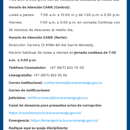
Horario de Atención CAME (Central):
Lunes a jueves: 7:00 a.m. a 12:00 m y de 1:00 p.m. a 5:30 p.m.
Viernes: 7:00 a.m. a 5:00 p.m. en Jornada Continua con
30 minutos de descanso al medio día.
Horario de Atención CAME (Norte):
Dirección:
Carrera 12 #16N-84 del barrio Kennedy.
Horario habitual de lunes a viernes en
jornada continua de 7:30
a.m. a 3:00 p.m.
Teléfono Conmutador:
+57 (607) 633 70 00
Líneagratuita:
+57 (607) 652 55 55
Correo Institucional:
contactenos@bucaramanga.gov.co
Correo de notificaciones
judiciales:
notificaciones@bucaramanga.gov.co
Canal de denuncia para presuntos actos de corrupción:
https://canaldenuncia.bucaramanga.gov.co/
Emergencia:
https://emergencia.bucaramanga.gov.co/
Radique aquí su queja disciplinaria: