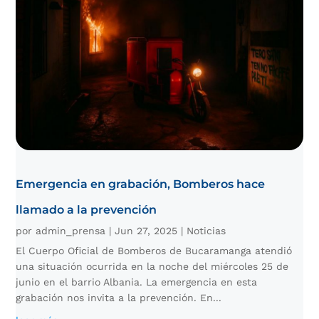
Emergencia en grabación, Bomberos hace
llamado a la prevención
por
admin_prensa
|
Jun 27, 2025
|
Noticias
El Cuerpo Oficial de Bomberos de Bucaramanga atendió
una situación ocurrida en la noche del miércoles 25 de
junio en el barrio Albania. La emergencia en esta
grabación nos invita a la prevención. En...