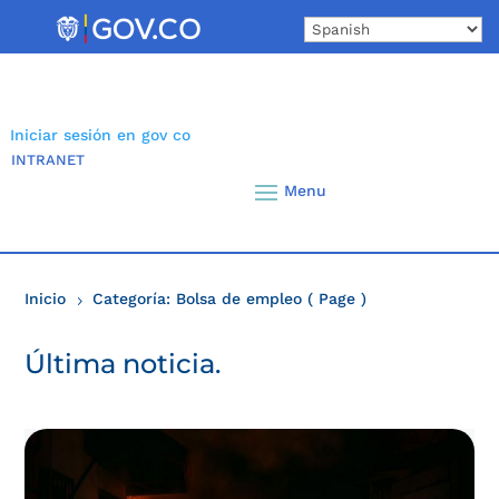
Skip
to
content
Iniciar sesión en gov co
INTRANET
Inicio
Categoría: Bolsa de empleo
( Page )
5
Última noticia.