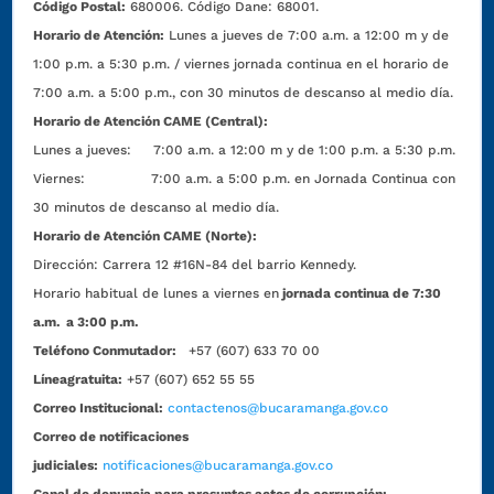
Código Postal:
680006. Código Dane: 68001.
Horario de Atención:
Lunes a jueves de 7:00 a.m. a 12:00 m y de
1:00 p.m. a 5:30 p.m. / viernes jornada continua en el horario de
7:00 a.m. a 5:00 p.m., con 30 minutos de descanso al medio día.
Horario de Atención CAME (Central):
Lunes a jueves: 7:00 a.m. a 12:00 m y de 1:00 p.m. a 5:30 p.m.
Viernes: 7:00 a.m. a 5:00 p.m. en Jornada Continua con
30 minutos de descanso al medio día.
Horario de Atención CAME (Norte):
Dirección:
Carrera 12 #16N-84 del barrio Kennedy.
Horario habitual de lunes a viernes en
jornada continua de 7:30
a.m. a 3:00 p.m.
Teléfono Conmutador:
+57 (607) 633 70 00
Líneagratuita:
+57 (607) 652 55 55
Correo Institucional:
contactenos@bucaramanga.gov.co
Correo de notificaciones
judiciales:
notificaciones@bucaramanga.gov.co
Canal de denuncia para presuntos actos de corrupción: